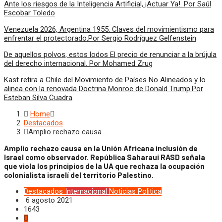
Ante los riesgos de la Inteligencia Artificial, ¡Actuar Ya!. Por Saúl
Escobar Toledo
Venezuela 2026, Argentina 1955. Claves del movimientismo para
enfrentar el protectorado.Por Sergio Rodríguez Gelfenstein
De aquellos polvos, estos lodos El precio de renunciar a la brújula
del derecho internacional. Por Mohamed Zrug
Kast retira a Chile del Movimiento de Países No Alineados y lo
alinea con la renovada Doctrina Monroe de Donald Trump.Por
Esteban Silva Cuadra
Home
Destacados
Amplio rechazo causa…
Amplio rechazo causa en la Unión Africana inclusión de
Israel como observador. República Saharaui RASD señala
que viola los principios de la UA que rechaza la ocupación
colonialista israelí del territorio Palestino.
Destacados
Internacional
Noticias
Politica
6 agosto 2021
1643