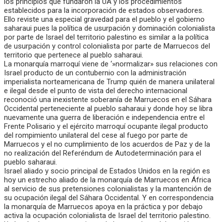
los principios que fundaron la UA y los procedimientos
establecidos para la incorporación de estados observadores.
Ello reviste una especial gravedad para el pueblo y el gobierno
saharaui pues la política de usurpación y dominación colonialista
por parte de Israel del territorio palestino es similar a la política
de usurpación y control colonialista por parte de Marruecos del
territorio que pertenece al pueblo saharaui.
La monarquía marroquí viene de ‘»normalizar» sus relaciones con
Israel producto de un contubernio con la administración
imperialista norteamericana de Trump quién de manera unilateral
e ilegal desde el punto de vista del derecho internacional
reconoció una inexistente soberanía de Marruecos en el Sáhara
Occidental perteneciente al pueblo saharaui y donde hoy se libra
nuevamente una guerra de liberación e independencia entre el
Frente Polisario y el ejército marroquí ocupante ilegal producto
del rompimiento unilateral del cese al fuego por parte de
Marruecos y el no cumplimiento de los acuerdos de Paz y de la
no realización del Referéndum de Autodeterminación para el
pueblo saharaui.
Israel aliado y socio principal de Estados Unidos en la región es
hoy un estrecho aliado de la monarquía de Marruecos en África
al servicio de sus pretensiones colonialistas y la mantención de
su ocupación ilegal del Sáhara Occidental. Y en correspondencia
la monarquía de Marruecos apoya en la práctica y por debajo
activa la ocupación colonialista de Israel del territorio palestino.