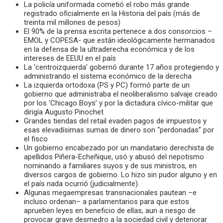
La policía uniformada cometió el robo más grande
registrado oficialmente en la Historia del país (más de
treinta mil millones de pesos)
El 90% de la prensa escrita pertenece a dos consorcios –
EMOL y COPESA- que están ideológicamente hermanados
en la defensa de la ultraderecha económica y de los
intereses de EEUU en el país
La ‘centroizquierda’ gobernó durante 17 años protegiendo y
administrando el sistema económico de la derecha
La izquierda ortodoxa (PS y PC) formó parte de un
gobierno que administraba el neoliberalismo salvaje creado
por los ‘Chicago Boys’ y por la dictadura cívico-militar que
dirigía Augusto Pinochet
Grandes tiendas del retail evaden pagos de impuestos y
esas elevadísimas sumas de dinero son “perdonadas” por
el fisco
Un gobierno encabezado por un mandatario derechista de
apellidos Piñera-Echeñique, usó y abusó del nepotismo
nominando a familiares suyos y de sus ministros, en
diversos cargos de gobierno. Lo hizo sin pudor alguno y en
el país nada ocurrió (judicialmente).
Algunas megaempresas transnacionales pautean –e
incluso ordenan– a parlamentarios para que estos
aprueben leyes en beneficio de ellas, aun a riesgo de
provocar grave desmedro a la sociedad civil y deteriorar