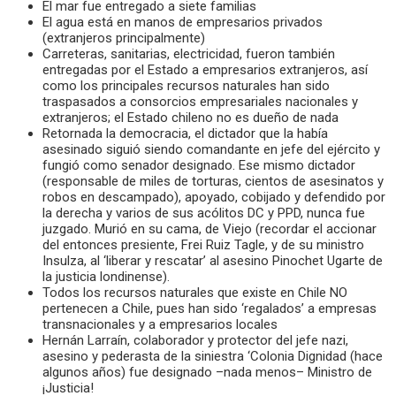
El mar fue entregado a siete familias
El agua está en manos de empresarios privados
(extranjeros principalmente)
Carreteras, sanitarias, electricidad, fueron también
entregadas por el Estado a empresarios extranjeros, así
como los principales recursos naturales han sido
traspasados a consorcios empresariales nacionales y
extranjeros; el Estado chileno no es dueño de nada
Retornada la democracia, el dictador que la había
asesinado siguió siendo comandante en jefe del ejército y
fungió como senador designado. Ese mismo dictador
(responsable de miles de torturas, cientos de asesinatos y
robos en descampado), apoyado, cobijado y defendido por
la derecha y varios de sus acólitos DC y PPD, nunca fue
juzgado. Murió en su cama, de Viejo (recordar el accionar
del entonces presiente, Frei Ruiz Tagle, y de su ministro
Insulza, al ‘liberar y rescatar’ al asesino Pinochet Ugarte de
la justicia londinense).
Todos los recursos naturales que existe en Chile NO
pertenecen a Chile, pues han sido ‘regalados’ a empresas
transnacionales y a empresarios locales
Hernán Larraín, colaborador y protector del jefe nazi,
asesino y pederasta de la siniestra ‘Colonia Dignidad (hace
algunos años) fue designado –nada menos– Ministro de
¡Justicia!