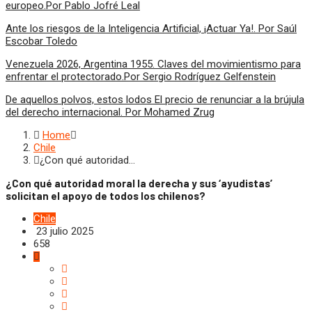
europeo.Por Pablo Jofré Leal
Ante los riesgos de la Inteligencia Artificial, ¡Actuar Ya!. Por Saúl
Escobar Toledo
Venezuela 2026, Argentina 1955. Claves del movimientismo para
enfrentar el protectorado.Por Sergio Rodríguez Gelfenstein
De aquellos polvos, estos lodos El precio de renunciar a la brújula
del derecho internacional. Por Mohamed Zrug
Home
Chile
¿Con qué autoridad…
¿Con qué autoridad moral la derecha y sus ‘ayudistas’
solicitan el apoyo de todos los chilenos?
Chile
23 julio 2025
658