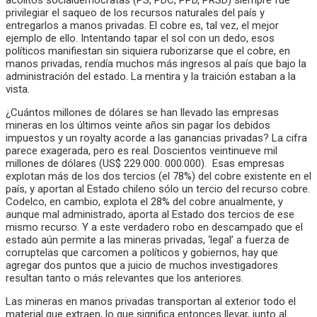
acólitos socialdemócratas (PS, PDC, PPD, PRSD) siempre fue
privilegiar el saqueo de los recursos naturales del país y
entregarlos a manos privadas. El cobre es, tal vez, el mejor
ejemplo de ello. Intentando tapar el sol con un dedo, esos
políticos manifiestan sin siquiera ruborizarse que el cobre, en
manos privadas, rendía muchos más ingresos al país que bajo la
administración del estado. La mentira y la traición estaban a la
vista.
¿Cuántos millones de dólares se han llevado las empresas
mineras en los últimos veinte años sin pagar los debidos
impuestos y un royalty acorde a las ganancias privadas? La cifra
parece exagerada, pero es real. Doscientos veintinueve mil
millones de dólares (US$ 229.000. 000.000). Esas empresas
explotan más de los dos tercios (el 78%) del cobre existente en el
país, y aportan al Estado chileno sólo un tercio del recurso cobre.
Codelco, en cambio, explota el 28% del cobre anualmente, y
aunque mal administrado, aporta al Estado dos tercios de ese
mismo recurso. Y a este verdadero robo en descampado que el
estado aún permite a las mineras privadas, ‘legal’ a fuerza de
corruptelas que carcomen a políticos y gobiernos, hay que
agregar dos puntos que a juicio de muchos investigadores
resultan tanto o más relevantes que los anteriores.
Las mineras en manos privadas transportan al exterior todo el
material que extraen, lo que significa entonces llevar, junto al