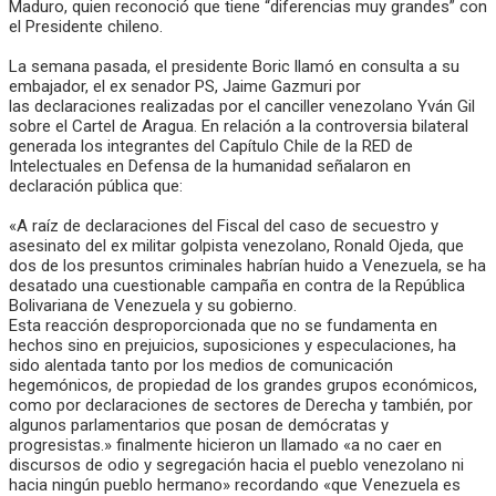
Maduro, quien reconoció que tiene “diferencias muy grandes” con
el Presidente chileno.
La semana pasada, el presidente Boric llamó en consulta a su
embajador, el ex senador PS, Jaime Gazmuri por
las declaraciones realizadas por el canciller venezolano Yván Gil
sobre el Cartel de Aragua. En relación a la controversia bilateral
generada los integrantes del Capítulo Chile de la RED de
Intelectuales en Defensa de la humanidad señalaron en
declaración pública que:
«A raíz de declaraciones del Fiscal del caso de secuestro y
asesinato del ex militar golpista venezolano, Ronald Ojeda, que
dos de los presuntos criminales habrían huido a Venezuela, se ha
desatado una cuestionable campaña en contra de la República
Bolivariana de Venezuela y su gobierno.
Esta reacción desproporcionada que no se fundamenta en
hechos sino en prejuicios, suposiciones y especulaciones, ha
sido alentada tanto por los medios de comunicación
hegemónicos, de propiedad de los grandes grupos económicos,
como por declaraciones de sectores de Derecha y también, por
algunos parlamentarios que posan de demócratas y
progresistas.» finalmente hicieron un llamado «a no caer en
discursos de odio y segregación hacia el pueblo venezolano ni
hacia ningún pueblo hermano» recordando «que Venezuela es