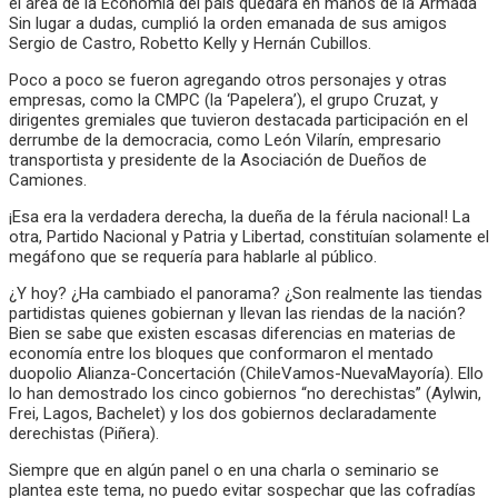
el área de la Economía del país quedara en manos de la Armada
Sin lugar a dudas, cumplió la orden emanada de sus amigos
Sergio de Castro, Robetto Kelly y Hernán Cubillos.
Poco a poco se fueron agregando otros personajes y otras
empresas, como la CMPC (la ‘Papelera’), el grupo Cruzat, y
dirigentes gremiales que tuvieron destacada participación en el
derrumbe de la democracia, como León Vilarín, empresario
transportista y presidente de la Asociación de Dueños de
Camiones.
¡Esa era la verdadera derecha, la dueña de la férula nacional! La
otra, Partido Nacional y Patria y Libertad, constituían solamente el
megáfono que se requería para hablarle al público.
¿Y hoy? ¿Ha cambiado el panorama? ¿Son realmente las tiendas
partidistas quienes gobiernan y llevan las riendas de la nación?
Bien se sabe que existen escasas diferencias en materias de
economía entre los bloques que conformaron el mentado
duopolio Alianza-Concertación (ChileVamos-NuevaMayoría). Ello
lo han demostrado los cinco gobiernos “no derechistas” (Aylwin,
Frei, Lagos, Bachelet) y los dos gobiernos declaradamente
derechistas (Piñera).
Siempre que en algún panel o en una charla o seminario se
plantea este tema, no puedo evitar sospechar que las cofradías