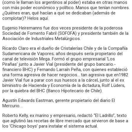
(como le llaman los argentinos al poder) estaba en otras manos
con más poder económico y político. Manos que tenían nombres.
¿Quiénes eran, qué hacían a qué se dedicaban (además de
complotar)? Helos aquí.
Eugenio Heiremanns fue dos veces presidente de la poderosa
Sociedad de Fomento Fabril (SOFOFA) y presidente también de la
Asociación de Industriales Metalúrgicos.
Ricardo Claro era el dueño de Cristalerías Chile y de la Compañía
Sudamericana de Vapores; años después sería propietario del
canal de televisión Mega. Formó el grupo empresarial ‘Los
Pirañas’ junto a Javier Vial (presidente del grupo bancario.-
financiero BHC) y Fernando Larraín Peña, con quienes estableció
una forma agresiva de hacer negocios… tan agresiva que en1982
Javier Vial fue a parar con sus huesos a la cárcel, junto al el ex
biministro de Hacienda y Economía de la dictadura, Rolf Lüders,
por la quiebra del BHC (Banco Hipotecario de Chile).
Agustín Edwards Eastman, gerente propietario del diario El
Mercurio. .
Roberto Kelly, ex marino y empresario, redactó “El Ladrillo”, texto
que aglutinó las recetas de libre mercado que sirvieron de base a
los ‘Chicago boys’ para instalar el sistema actual.