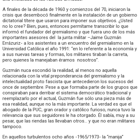
A finales de la década de 1960 y comienzos del 70, iniciaron la
crisis que desembocó finalmente en la instalación de un gobierno
dictatorial títere que usaron para imponer sus objetivos. ¿Usted
no lo cree? Bien, pues, entonces permítame transcribir lo que
informó el fundador del gremialismo y que fuera uno de los más
importantes asesores del la junta militar –Jaime Guzmán
Errázuriz- a los asistentes a un encuentro del gremialismo en la
Universidad Católica el año 1991: “en lo referente a la economía y
a sus nuevas tareas y formas, los militares tiraban la carreta,
pero quienes la manejaban éramos nosotros”.
Guzmán nuca escondió la realidad, al menos no aquella
relacionada con la vital preponderancia del gremialismo y la
intelectualidad proto fascista que antecedieron los sucesos del
once de septiembre. Pese a que formaba parte de los grupos que
conspiraban para derribar el sistema democrático tradicional y
reemplazarlo por el actual, Guzmán fue sólo una pieza más de
esa realidad, aunque no la más importante. La verdad es que el
abogado de la PUC, gran orador y católico furioso, nunca tuvo la
relevancia que sus seguidores le ha otorgado. Él sabía, muy a su
pesar, que las riendas las llevaban otros… y que no eran militares
tampoco.
En aquellos turbulentos ocho años -1965/1973- la “manija”