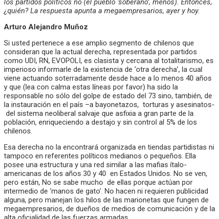
los partidos políticos no (el pueblo ‘soberano’, menos). Entonces,
¿quién? La respuesta apunta a megaempresarios, ayer y hoy.
Arturo Alejandro Muñoz
Si usted pertenece a ese amplio segmento de chilenos que
consideran que la actual derecha, representada por partidos
como UDI, RN, EVOPOLI, es clasista y cercana al totalitarismo, es
imperioso informarle de la existencia de ‘otra derecha’, la cual
viene actuando soterradamente desde hace a lo menos 40 años
y que (lea con calma estas líneas por favor) ha sido la
responsable no sólo del golpe de estado del 73 sino, también, de
la instauración en el país –a bayonetazos, torturas y asesinatos-
del sistema neoliberal salvaje que asfixia a gran parte de la
población, enriqueciendo a destajo y sin control al 5% de los
chilenos.
Esa derecha no la encontrará organizada en tiendas partidistas ni
tampoco en referentes políticos medianos o pequeños. Ella
posee una estructura y una red similar a las mafias ítalo-
americanas de los años 30 y 40 en Estados Unidos. No se ven,
pero están, No se sabe mucho de ellas porque actúan por
intermedio de ‘manos de gato’. No hacen ni requieren publicidad
alguna, pero manejan los hilos de las marionetas que fungen de
megaempresarios, de dueños de medios de comunicación y de la
alta oficialidad de las fuerzas armadas.