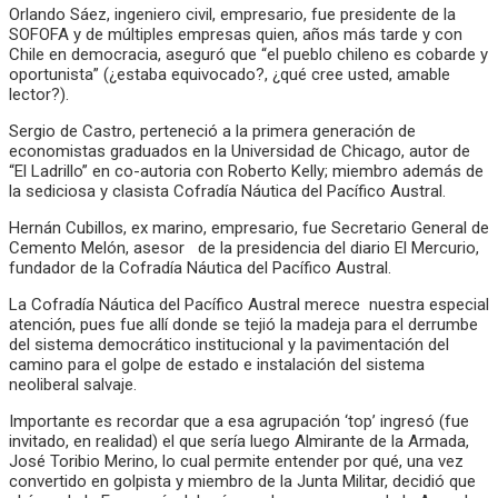
Orlando Sáez, ingeniero civil, empresario, fue presidente de la
SOFOFA y de múltiples empresas quien, años más tarde y con
Chile en democracia, aseguró que “el pueblo chileno es cobarde y
oportunista” (¿estaba equivocado?, ¿qué cree usted, amable
lector?).
Sergio de Castro, perteneció a la primera generación de
economistas graduados en la Universidad de Chicago, autor de
“El Ladrillo” en co-autoria con Roberto Kelly; miembro además de
la sediciosa y clasista Cofradía Náutica del Pacífico Austral.
Hernán Cubillos, ex marino, empresario, fue Secretario General de
Cemento Melón, asesor de la presidencia del diario El Mercurio,
fundador de la Cofradía Náutica del Pacífico Austral.
La Cofradía Náutica del Pacífico Austral merece nuestra especial
atención, pues fue allí donde se tejió la madeja para el derrumbe
del sistema democrático institucional y la pavimentación del
camino para el golpe de estado e instalación del sistema
neoliberal salvaje.
Importante es recordar que a esa agrupación ‘top’ ingresó (fue
invitado, en realidad) el que sería luego Almirante de la Armada,
José Toribio Merino, lo cual permite entender por qué, una vez
convertido en golpista y miembro de la Junta Militar, decidió que