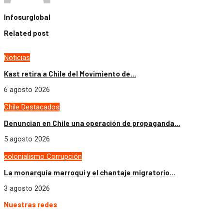
Infosurglobal
Related post
Noticias
Kast retira a Chile del Movimiento de...
6 agosto 2026
Chile
Destacados
Denuncian en Chile una operación de propaganda...
5 agosto 2026
colonialismo
Corrupción
La monarquía marroquí y el chantaje migratorio...
3 agosto 2026
Nuestras redes