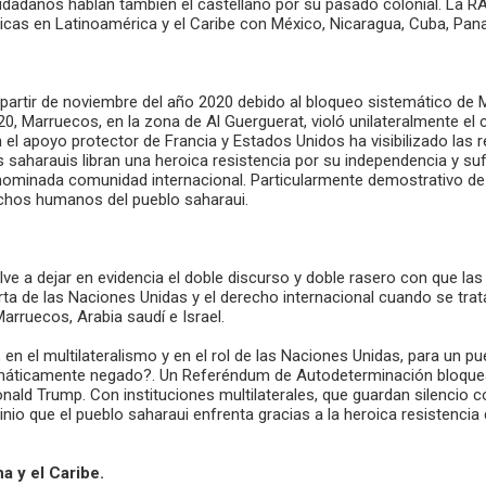
dadanos hablan también el castellano por su pasado colonial. La RAS
cas en Latinoamérica y el Caribe con México, Nicaragua, Cuba, Pana
a partir de noviembre del año 2020 debido al bloqueo sistemático de
, Marruecos, en la zona de Al Guerguerat, violó unilateralmente el c
 apoyo protector de Francia y Estados Unidos ha visibilizado las r
s saharauis libran una heroica resistencia por su independencia y suf
ominada comunidad internacional. Particularmente demostrativo de aq
echos humanos del pueblo saharaui.
ve a dejar en evidencia el doble discurso y doble rasero con que las
Carta de las Naciones Unidas y el derecho internacional cuando se tr
arruecos, Arabia saudí e Israel.
 en el multilateralismo y en el rol de las Naciones Unidas, para un
emáticamente negado?. Un Referéndum de Autodeterminación bloquea
ald Trump. Con instituciones multilaterales, que guardan silencio c
inio que el pueblo saharaui enfrenta gracias a la heroica resistencia
a y el Caribe.