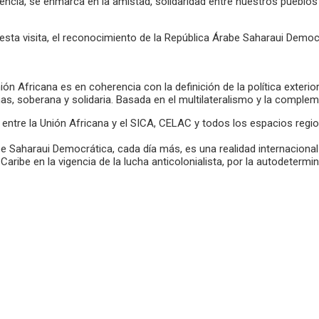
encia, se enmarca en la amistad, solidaridad entre nuestros pueblos
esta visita, el reconocimiento de la República Árabe Saharaui Democrá
ión Africana es en coherencia con la definición de la política exteri
as, soberana y solidaria. Basada en el multilateralismo y la complem
es entre la Unión Africana y el SICA, CELAC y todos los espacios r
 Saharaui Democrática, cada día más, es una realidad internacional ir
Caribe en la vigencia de la lucha anticolonialista, por la autodeter