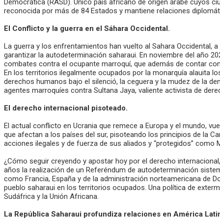
Democrática (RASD). Único país africano de origen árabe cuyos ciu
reconocida por más de 84 Estados y mantiene relaciones diplomáti
El Conflicto y la guerra en el Sáhara Occidental.
La guerra y los enfrentamientos han vuelto al Sahara Occidental, 
garantizar la autodeterminación saharaui. En noviembre del año 2020
combates contra el ocupante marroquí, que además de contar con el
En los territorios ilegalmente ocupados por la monarquía alauita lo
derechos humanos bajo el silenció, la ceguera y la mudez de la den
agentes marroquíes contra Sultana Jaya, valiente activista de der
El derecho internacional pisoteado.
El actual conflicto en Ucrania que remece a Europa y el mundo, vuel
que afectan a los países del sur, pisoteando los principios de la 
acciones ilegales y de fuerza de sus aliados y “protegidos” como M
¿Cómo seguir creyendo y apostar hoy por el derecho internacional,
años la realización de un Referéndum de autodeterminación sist
como Francia, España y de la administración norteamericana de Don
pueblo saharaui en los territorios ocupados. Una política de exterm
Sudáfrica y la Unión Africana.
La República Saharaui profundiza relaciones en América Latin