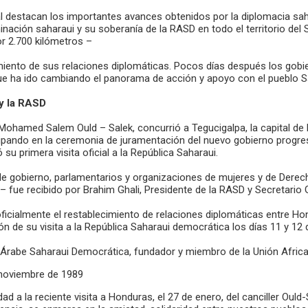
al destacan los importantes avances obtenidos por la diplomacia sah
minación saharaui y su soberanía de la RASD en todo el territorio del
or 2.700 kilómetros –
miento de sus relaciones diplomáticas. Pocos días después los gobier
que ha ido cambiando el panorama de acción y apoyo con el pueblo S
y la RASD
, Mohamed Salem Ould – Salek, concurrió a Tegucigalpa, la capital d
ipando en la ceremonia de juramentación del nuevo gobierno progresi
u primera visita oficial a la República Saharaui.
de gobierno, parlamentarios y organizaciones de mujeres y de Derec
– fue recibido por Brahim Ghali, Presidente de la RASD y Secretario G
oficialmente el restablecimiento de relaciones diplomáticas entre 
ón de su visita a la República Saharaui democrática los días 11 y 12
ca Árabe Saharaui Democrática, fundador y miembro de la Unión Afric
 noviembre de 1989
dad a la reciente visita a Honduras, el 27 de enero, del canciller Oul