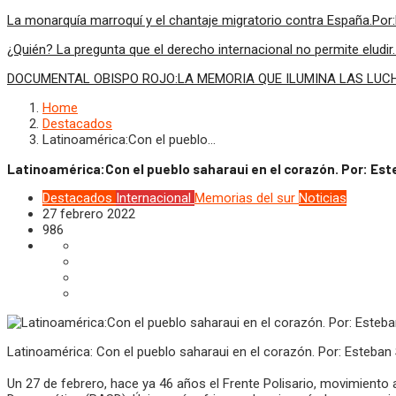
La monarquía marroquí y el chantaje migratorio contra España.Por
¿Quién? La pregunta que el derecho internacional no permite elud
DOCUMENTAL OBISPO ROJO:LA MEMORIA QUE ILUMINA LAS LUCHAS
Home
Destacados
Latinoamérica:Con el pueblo…
Latinoamérica:Con el pueblo saharaui en el corazón. Por: Est
Destacados
Internacional
Memorias del sur
Noticias
27 febrero 2022
986
Latinoamérica: Con el pueblo saharaui en el corazón. Por: Esteban 
Un 27 de febrero, hace ya 46 años el Frente Polisario, movimiento 