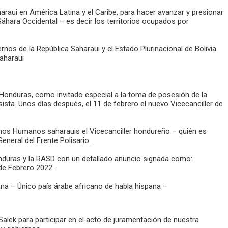
araui en América Latina y el Caribe, para hacer avanzar y presionar
 Sáhara Occidental – es decir los territorios ocupados por
nos de la República Saharaui y el Estado Plurinacional de Bolivia
aharaui
e Honduras, como invitado especial a la toma de posesión de la
sta. Unos días después, el 11 de febrero el nuevo Vicecanciller de
hos Humanos saharauis el Vicecanciller hondureño – quién es
eneral del Frente Polisario.
Honduras y la RASD con un detallado anuncio signada como:
 de Febrero 2022.
ana – Único país árabe africano de habla hispana –
d-Salek para participar en el acto de juramentación de nuestra