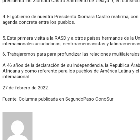
presidenta Iris Xiomara Castro Sarmiento de Zelaya. Y, en consecu
4. El gobierno de nuestra Presidenta Xiomara Castro reafirma, con 
agenda concreta entre los pueblos.
5. Esta primera visita a la RASD y a otros países hermanos de la Un
internacionales «ciudadanas, centroamericanistas y latinoamerican
6. Trabajaremos para para profundizar las relaciones multilateral
A 46 años de la declaración de su Independencia, la República Árabe
Africana y como referente para los pueblos de América Latina y el 
internacional.
27 de febrero de 2022.
Fuente: Columna publicada en SegundoPaso ConoSur