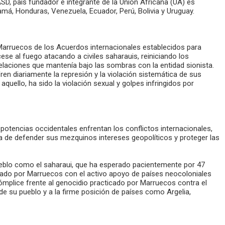
D, país fundador e integrante de la Unión Africana (UA) es
má, Honduras, Venezuela, Ecuador, Perú, Bolivia y Uruguay.
 Marruecos de los Acuerdos internacionales establecidos para
ese al fuego atacando a civiles saharauis, reiniciando los
elaciones que mantenía bajo las sombras con la entidad sionista.
ren diariamente la represión y la violación sistemática de sus
uello, ha sido la violación sexual y golpes infringidos por
 potencias occidentales enfrentan los conflictos internacionales,
ata de defender sus mezquinos intereses geopolíticos y proteger las
 pueblo como el saharaui, que ha esperado pacientemente por 47
do por Marruecos con el activo apoyo de países neocoloniales
ómplice frente al genocidio practicado por Marruecos contra el
 de su pueblo y a la firme posición de países como Argelia,