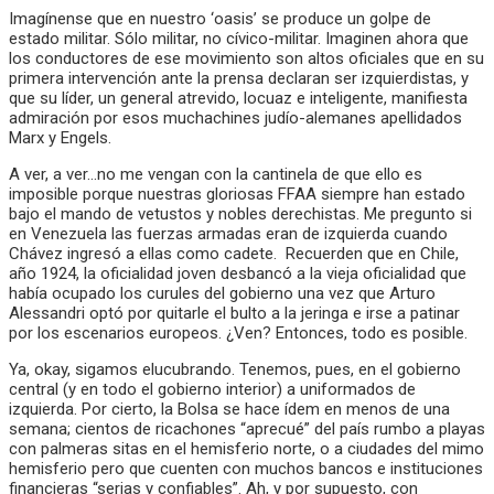
Imagínense que en nuestro ‘oasis’ se produce un golpe de
estado militar. Sólo militar, no cívico-militar. Imaginen ahora que
los conductores de ese movimiento son altos oficiales que en su
primera intervención ante la prensa declaran ser izquierdistas, y
que su líder, un general atrevido, locuaz e inteligente, manifiesta
admiración por esos muchachines judío-alemanes apellidados
Marx y Engels.
A ver, a ver…no me vengan con la cantinela de que ello es
imposible porque nuestras gloriosas FFAA siempre han estado
bajo el mando de vetustos y nobles derechistas. Me pregunto si
en Venezuela las fuerzas armadas eran de izquierda cuando
Chávez ingresó a ellas como cadete. Recuerden que en Chile,
año 1924, la oficialidad joven desbancó a la vieja oficialidad que
había ocupado los curules del gobierno una vez que Arturo
Alessandri optó por quitarle el bulto a la jeringa e irse a patinar
por los escenarios europeos. ¿Ven? Entonces, todo es posible.
Ya, okay, sigamos elucubrando. Tenemos, pues, en el gobierno
central (y en todo el gobierno interior) a uniformados de
izquierda. Por cierto, la Bolsa se hace ídem en menos de una
semana; cientos de ricachones “aprecué” del país rumbo a playas
con palmeras sitas en el hemisferio norte, o a ciudades del mimo
hemisferio pero que cuenten con muchos bancos e instituciones
financieras “serias y confiables”. Ah, y por supuesto, con