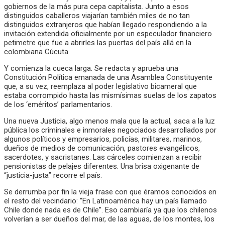
gobiernos de la más pura cepa capitalista. Junto a esos
distinguidos caballeros viajarían también miles de no tan
distinguidos extranjeros que habían llegado respondiendo a la
invitación extendida oficialmente por un especulador financiero
petimetre que fue a abrirles las puertas del país allá en la
colombiana Cúcuta.
Y comienza la cueca larga. Se redacta y aprueba una
Constitución Política emanada de una Asamblea Constituyente
que, a su vez, reemplaza al poder legislativo bicameral que
estaba corrompido hasta las mismísimas suelas de los zapatos
de los ‘eméritos’ parlamentarios.
Una nueva Justicia, algo menos mala que la actual, saca a la luz
pública los criminales e inmorales negociados desarrollados por
algunos políticos y empresarios, policías, militares, marinos,
dueños de medios de comunicación, pastores evangélicos,
sacerdotes, y sacristanes. Las cárceles comienzan a recibir
pensionistas de pelajes diferentes. Una brisa oxigenante de
“justicia-justa” recorre el país.
Se derrumba por fin la vieja frase con que éramos conocidos en
el resto del vecindario: “En Latinoamérica hay un país llamado
Chile donde nada es de Chile”. Eso cambiaría ya que los chilenos
volverían a ser dueños del mar, de las aguas, de los montes, los