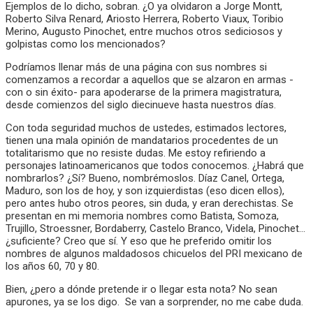
Ejemplos de lo dicho, sobran. ¿O ya olvidaron a Jorge Montt,
Roberto Silva Renard, Ariosto Herrera, Roberto Viaux, Toribio
Merino, Augusto Pinochet, entre muchos otros sediciosos y
golpistas como los mencionados?
Podríamos llenar más de una página con sus nombres si
comenzamos a recordar a aquellos que se alzaron en armas -
con o sin éxito- para apoderarse de la primera magistratura,
desde comienzos del siglo diecinueve hasta nuestros días.
Con toda seguridad muchos de ustedes, estimados lectores,
tienen una mala opinión de mandatarios procedentes de un
totalitarismo que no resiste dudas. Me estoy refiriendo a
personajes latinoamericanos que todos conocemos. ¿Habrá que
nombrarlos? ¿Sí? Bueno, nombrémoslos. Díaz Canel, Ortega,
Maduro, son los de hoy, y son izquierdistas (eso dicen ellos),
pero antes hubo otros peores, sin duda, y eran derechistas. Se
presentan en mi memoria nombres como Batista, Somoza,
Trujillo, Stroessner, Bordaberry, Castelo Branco, Videla, Pinochet…
¿suficiente? Creo que sí. Y eso que he preferido omitir los
nombres de algunos maldadosos chicuelos del PRI mexicano de
los años 60, 70 y 80.
Bien, ¿pero a dónde pretende ir o llegar esta nota? No sean
apurones, ya se los digo. Se van a sorprender, no me cabe duda.