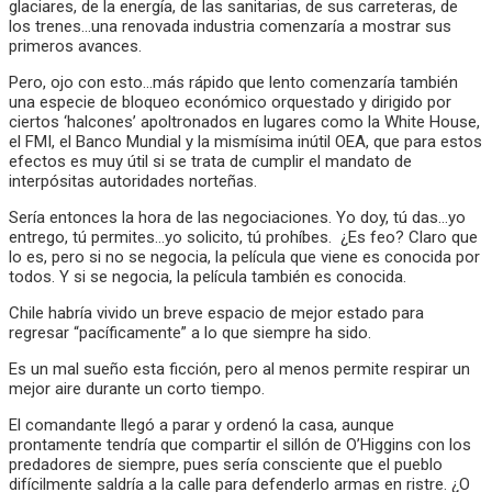
glaciares, de la energía, de las sanitarias, de sus carreteras, de
los trenes…una renovada industria comenzaría a mostrar sus
primeros avances.
Pero, ojo con esto…más rápido que lento comenzaría también
una especie de bloqueo económico orquestado y dirigido por
ciertos ‘halcones’ apoltronados en lugares como la White House,
el FMI, el Banco Mundial y la mismísima inútil OEA, que para estos
efectos es muy útil si se trata de cumplir el mandato de
interpósitas autoridades norteñas.
Sería entonces la hora de las negociaciones. Yo doy, tú das…yo
entrego, tú permites…yo solicito, tú prohíbes. ¿Es feo? Claro que
lo es, pero si no se negocia, la película que viene es conocida por
todos. Y si se negocia, la película también es conocida.
Chile habría vivido un breve espacio de mejor estado para
regresar “pacíficamente” a lo que siempre ha sido.
Es un mal sueño esta ficción, pero al menos permite respirar un
mejor aire durante un corto tiempo.
El comandante llegó a parar y ordenó la casa, aunque
prontamente tendría que compartir el sillón de O’Higgins con los
predadores de siempre, pues sería consciente que el pueblo
difícilmente saldría a la calle para defenderlo armas en ristre. ¿O