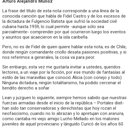
Arturo Alejandro Muñoz
La frase del título de esta nota corresponde a una línea de la
conocida canción que habla de Fidel Castro y de los excesos de
la dictadura de Fulgencio Batista que sufrió la sociedad civil
cubana hasta 1959, lo cual permite -aunque sólo sea
parcialmente- comprender por qué ocurrieron luego los eventos
y asuntos que acaecieron en la isla caribeña.
Pero, no es de Fidel de quien quiere hablar esta nota; es de Chile,
donde ningún comandante criollo desata pasiones positivas, y si
nos referimos a generales, la cosa va para peor.
Sin embargo, esta vez me gustaría invitar a ustedes, queridos
lectores, a un viaje por la ficción, por ese mundo de fantasías al
estilo de las maravillas que conoció Alicia (con conejo y todo).
Ninguna dictadura, ningún totalitarismo, ha podido cercenar el
bendito derecho a soñar.
Lean y juzguen lo siguiente; siempre hemos sabido que nuestras
fuerzas armadas desde el inicio de la república – Portales dixit-
han sido tan conservadoras y derechistas que hoy rozan el
neofascismo, cuando no lo abrazan y lo apretujan con
araruira,
como cantaba mi viejo amigo Lucho Mellado en los malones
juveniles de aquel provinciano y lánguido Curicó de los años 60.