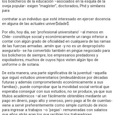
los bolicheros de la educación –asociados en la esquila de la
oveja popular- exigen “magíster”, doctorados, Phd y similares
para
contratar a un individuo que esté interesado en ejercer docencia
en alguna de las actuales univer$idade$.
Por ello, hoy día, ser ‘profesional universitario’ –al menos en
Chile- constituye social y económicamente un rango inferior a
contar con algún grado de oficialidad en cualquiera de las ramas
de las fuerzas armadas…amén que -y no es un despropósito
asegurarlo- se ha convertido también en pingüe negociado para
los bolicheros de siempre, los empresarios predadores y
expoliadores, muchos de cuyos hijos visten algún tipo de
uniforme o de sotana.
De esta manera, una parte significativa de la juventud –aquella
que siguió estudios universitarios (endeudándose por décadas
futuras y además comprometiendo económicamente a sus
familias)-, puede comprobar que la movilidad social vertical que
esperaba conseguir con sus estudios, no se produce, ya que sus
títulos académicos –al ser fácilmente obtenibles mediante un
pago en dinero, pago alto y oneroso, pero pago al fin de cuentas-
viene a servir preferentemente como simple currículo de inicio
para ingresar a trabajos –o ‘pegas’- remuneradas con salarios
que años atrás eran los que recibían los trabajadores