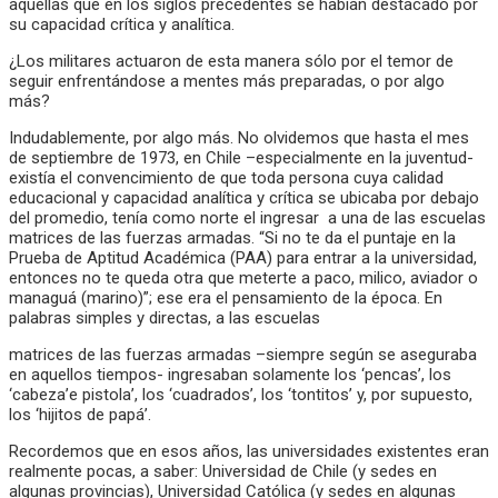
aquellas que en los siglos precedentes se habían destacado por
su capacidad crítica y analítica.
¿Los militares actuaron de esta manera sólo por el temor de
seguir enfrentándose a mentes más preparadas, o por algo
más?
Indudablemente, por algo más. No olvidemos que hasta el mes
de septiembre de 1973, en Chile –especialmente en la juventud-
existía el convencimiento de que toda persona cuya calidad
educacional y capacidad analítica y crítica se ubicaba por debajo
del promedio, tenía como norte el ingresar a una de las escuelas
matrices de las fuerzas armadas. “Si no te da el puntaje en la
Prueba de Aptitud Académica (PAA) para entrar a la universidad,
entonces no te queda otra que meterte a paco, milico, aviador o
managuá (marino)”; ese era el pensamiento de la época. En
palabras simples y directas, a las escuelas
matrices de las fuerzas armadas –siempre según se aseguraba
en aquellos tiempos- ingresaban solamente los ‘pencas’, los
‘cabeza’e pistola’, los ‘cuadrados’, los ‘tontitos’ y, por supuesto,
los ‘hijitos de papá’.
Recordemos que en esos años, las universidades existentes eran
realmente pocas, a saber: Universidad de Chile (y sedes en
algunas provincias), Universidad Católica (y sedes en algunas