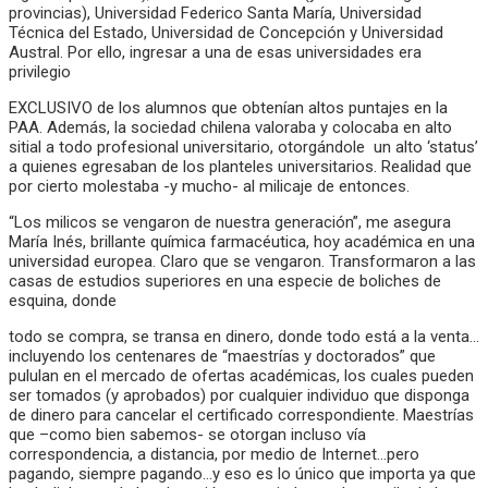
provincias), Universidad Federico Santa María, Universidad
Técnica del Estado, Universidad de Concepción y Universidad
Austral. Por ello, ingresar a una de esas universidades era
privilegio
EXCLUSIVO de los alumnos que obtenían altos puntajes en la
PAA. Además, la sociedad chilena valoraba y colocaba en alto
sitial a todo profesional universitario, otorgándole un alto ‘status’
a quienes egresaban de los planteles universitarios. Realidad que
por cierto molestaba -y mucho- al milicaje de entonces.
“Los milicos se vengaron de nuestra generación”, me asegura
María Inés, brillante química farmacéutica, hoy académica en una
universidad europea. Claro que se vengaron. Transformaron a las
casas de estudios superiores en una especie de boliches de
esquina, donde
todo se compra, se transa en dinero, donde todo está a la venta…
incluyendo los centenares de “maestrías y doctorados” que
pululan en el mercado de ofertas académicas, los cuales pueden
ser tomados (y aprobados) por cualquier individuo que disponga
de dinero para cancelar el certificado correspondiente. Maestrías
que –como bien sabemos- se otorgan incluso vía
correspondencia, a distancia, por medio de Internet…pero
pagando, siempre pagando…y eso es lo único que importa ya que