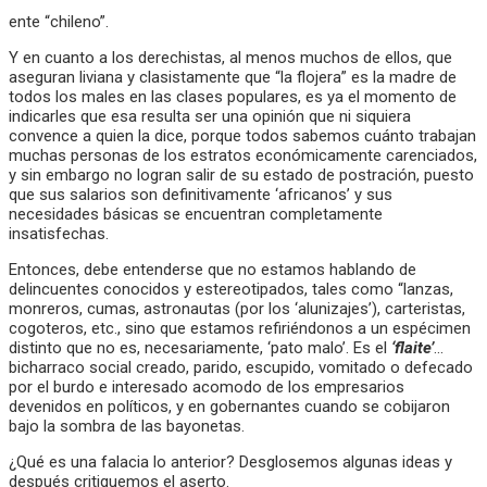
ente “chileno”.
Y en cuanto a los derechistas, al menos muchos de ellos, que
aseguran liviana y clasistamente que “la flojera” es la madre de
todos los males en las clases populares, es ya el momento de
indicarles que esa resulta ser una opinión que ni siquiera
convence a quien la dice, porque todos sabemos cuánto trabajan
muchas personas de los estratos económicamente carenciados,
y sin embargo no logran salir de su estado de postración, puesto
que sus salarios son definitivamente ‘africanos’ y sus
necesidades básicas se encuentran completamente
insatisfechas.
Entonces, debe entenderse que no estamos hablando de
delincuentes conocidos y estereotipados, tales como “lanzas,
monreros, cumas, astronautas (por los ‘alunizajes’), carteristas,
cogoteros, etc., sino que estamos refiriéndonos a un espécimen
distinto que no es, necesariamente, ‘pato malo’. Es el
‘flaite’
…
bicharraco social creado, parido, escupido, vomitado o defecado
por el burdo e interesado acomodo de los empresarios
devenidos en políticos, y en gobernantes cuando se cobijaron
bajo la sombra de las bayonetas.
¿Qué es una falacia lo anterior? Desglosemos algunas ideas y
después critiquemos el aserto.