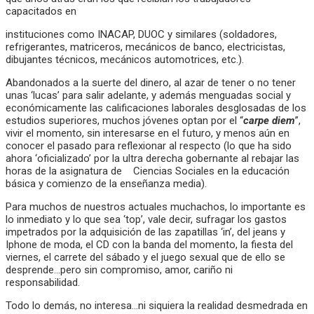
capacitados en
instituciones como INACAP, DUOC y similares (soldadores,
refrigerantes, matriceros, mecánicos de banco, electricistas,
dibujantes técnicos, mecánicos automotrices, etc.).
Abandonados a la suerte del dinero, al azar de tener o no tener
unas ‘lucas’ para salir adelante, y además menguadas social y
económicamente las calificaciones laborales desglosadas de los
estudios superiores, muchos jóvenes optan por el “
carpe diem
”,
vivir el momento, sin interesarse en el futuro, y menos aún en
conocer el pasado para reflexionar al respecto (lo que ha sido
ahora ‘oficializado’ por la ultra derecha gobernante al rebajar las
horas de la asignatura de Ciencias Sociales en la educación
básica y comienzo de la enseñanza media).
Para muchos de nuestros actuales muchachos, lo importante es
lo inmediato y lo que sea ‘top’, vale decir, sufragar los gastos
impetrados por la adquisición de las zapatillas ‘in’, del jeans y
Iphone de moda, el CD con la banda del momento, la fiesta del
viernes, el carrete del sábado y el juego sexual que de ello se
desprende…pero sin compromiso, amor, cariño ni
responsabilidad.
Todo lo demás, no interesa…ni siquiera la realidad desmedrada en