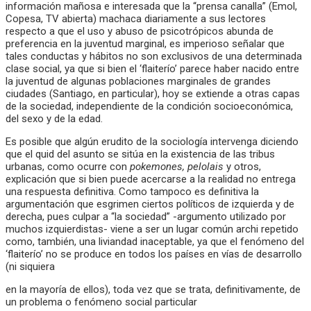
información mañosa e interesada que la “prensa canalla” (Emol,
Copesa, TV abierta) machaca diariamente a sus lectores
respecto a que el uso y abuso de psicotrópicos abunda de
preferencia en la juventud marginal, es imperioso señalar que
tales conductas y hábitos no son exclusivos de una determinada
clase social, ya que si bien el ‘flaiterío’ parece haber nacido entre
la juventud de algunas poblaciones marginales de grandes
ciudades (Santiago, en particular), hoy se extiende a otras capas
de la sociedad, independiente de la condición socioeconómica,
del sexo y de la edad.
Es posible que algún erudito de la sociología intervenga diciendo
que el quid del asunto se sitúa en la existencia de las tribus
urbanas, como ocurre con
pokemones, pelolais
y otros,
explicación que si bien puede acercarse a la realidad no entrega
una respuesta definitiva. Como tampoco es definitiva la
argumentación que esgrimen ciertos políticos de izquierda y de
derecha, pues culpar a “la sociedad” -argumento utilizado por
muchos izquierdistas- viene a ser un lugar común archi repetido
como, también, una liviandad inaceptable, ya que el fenómeno del
‘flaiterío’ no se produce en todos los países en vías de desarrollo
(ni siquiera
en la mayoría de ellos), toda vez que se trata, definitivamente, de
un problema o fenómeno social particular