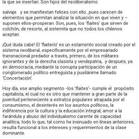
la que se insertan. Son hijos del neoliberalismo
salvaje y se manifiestan felices con ello…pues carecen de
elementos que permitan analizar la situación en que viven y –
suponen ellos-prosperan. Son, pues, los ‘flaites’ que sirven de
colchón, de resorte, al sistemita que no todos los chilenos
aceptan.
¡Qué duda cabe! El ‘flaiterío’ es un estamento social creado por el
sistema neoliberal, específicamente por el empresariado
transnacional predador a través, primero, de los militares
ignorantes y de la derecha clasista y vendepatria, y después, ya
en democracia, mediante la corrupta participación de un
conglomerado político entreguista y pusilánime llamado
‘Concertación’.
Hoy día, ese amplio segmento -los ‘flaites’- cumple el propósito
capitalista, el cual no es otro que mantener a gran parte de la
juventud perteneciente a estratos populares atrapada por el
consumismo, el desinterés en los asuntos políticos, la
indiferencia por la cultura y la educación integral, amor a la
farándula y abuso del individualismo carente de capacidad
analítica, todo lo que, tal como he insinuado en líneas anteriores,
resulta funcional a los intereses y requerimientos de la clase
dominante.