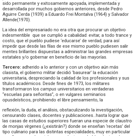
sido permanente y exitosamente apoyada, implementada y
desarrollada por muchos gobiernos anteriores, desde Pedro
Aguirre Cerda (1939) a Eduardo Frei Montalva (1964) y Salvador
Allende(1970).
La idea del empresariado no era otra que procurar un objetivo
indesmentible que se cumplió a cabalidad: evitar, a todo trance y
costo, que el pueblo pudiese ‘educarse’ de verdad, para así
impedir que desde las filas de ese mismo pueblo pudiesen salir
mentes brillantes dispuestas a administrar las grandes empresas
estatales y/o gobernar en beneficio de las mayorías.
Tercero:
adherido a lo anterior y con un objetivo aún más
clasista, el gobierno militar decidió ‘basurear’ la educación
universitaria, despreciando la calidad de los profesionales y sus
títulos académicos. Desde fines de 1973, los militares
transformaron los
campus
universitarios en verdaderas
“escuelas para señoritas”, o en vulgares seminarios
opusdeísticos, prohibiendo el libre pensamiento, la
reflexión, la duda, el análisis, obstaculizando la investigación,
censurando clases, docentes y publicaciones…hasta lograr que
las casas de estudios superiores fueran una especie de claustro
de monjas vírgenes (¿existirán?) donde se enseñan ‘recetas’ del
tipo culinario para las distintas especialidades, muy en particular