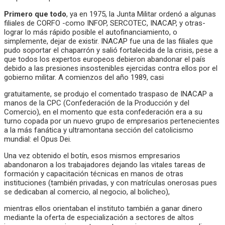
Primero que todo
, ya en 1975, la Junta Militar ordenó a algunas
filiales de CORFO -como INFOP, SERCOTEC, INACAP, y otras-
lograr lo más rápido posible el autofinanciamiento, o
simplemente, dejar de existir. INACAP fue una de las filiales que
pudo soportar el chaparrón y salió fortalecida de la crisis, pese a
que todos los expertos europeos debieron abandonar el país
debido a las presiones insostenibles ejercidas contra ellos por el
gobierno militar. A comienzos del año 1989, casi
gratuitamente, se produjo el comentado traspaso de INACAP a
manos de la CPC (Confederación de la Producción y del
Comercio), en el momento que esta confederación era a su
turno copada por un nuevo grupo de empresarios pertenecientes
a la más fanática y ultramontana sección del catolicismo
mundial: el Opus Dei.
Una vez obtenido el botín, esos mismos empresarios
abandonaron a los trabajadores dejando las vitales tareas de
formación y capacitación técnicas en manos de otras
instituciones (también privadas, y con matrículas onerosas pues
se dedicaban al comercio, al negocio, al bolicheo),
mientras ellos orientaban el instituto también a ganar dinero
mediante la oferta de especialización a sectores de altos