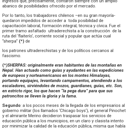
ingresos que, precisamente, contaron siempre con un amplio
abanico de posibilidades ofrecido por el mercado.
Por lo tanto, los trabajadores chilenos –en su gran mayoría-
quedaron impedidos de acceder a toda posibilidad de
capacitación laboral, formación integral, técnica y cívica. Fue el
primer tramo asfaltado ultraderechista a la construcción de la
ruta del ‘flaiterío’, corriente social y popular que actúa cual
“sherpa”
(*)
de
los patrones ultraderechistas y de los políticos cercanos al
fascismo.
(*
)SHERPAS: originalmente eran habitantes de las montañas en
Nepal. Han actuado como guías y ayudantes en las expediciones
de europeos y norteamericanos en los montes Himalayas,
portando equipajes, levantando campamentos, atendiendo a los
escaladores, sirviéndoles de mozos, guardianes, guías, etc. Son,
en estricto rigor, los que hacen “la pega dura” para que sus
patroncitos se lleven la gloria y la fama.
Segundo
: a los pocos meses de la llegada de los empresarios al
gobierno militar (los llamados ‘Chicago boys’), el general Pinochet
y el almirante Merino decidieron traspasar los servicios de
educación pública a los municipios, en un claro y clasista intento
por minimizar la calidad de la educación pública, misma que había