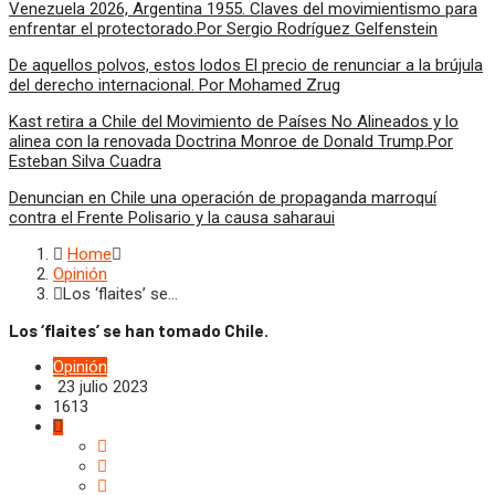
Venezuela 2026, Argentina 1955. Claves del movimientismo para
enfrentar el protectorado.Por Sergio Rodríguez Gelfenstein
De aquellos polvos, estos lodos El precio de renunciar a la brújula
del derecho internacional. Por Mohamed Zrug
Kast retira a Chile del Movimiento de Países No Alineados y lo
alinea con la renovada Doctrina Monroe de Donald Trump.Por
Esteban Silva Cuadra
Denuncian en Chile una operación de propaganda marroquí
contra el Frente Polisario y la causa saharaui
Home
Opinión
Los ‘flaites’ se…
Los ‘flaites’ se han tomado Chile.
Opinión
23 julio 2023
1613