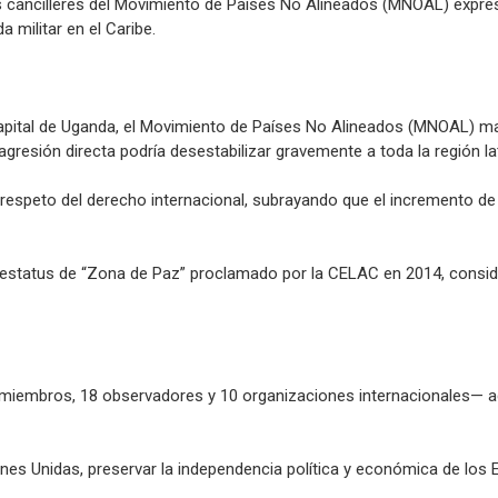
s cancilleres del Movimiento de Países No Alineados (MNOAL) expres
 militar en el Caribe.
apital de Uganda, el Movimiento de Países No Alineados (MNOAL) ma
resión directa podría desestabilizar gravemente a toda la región la
espeto del derecho internacional, subrayando que el incremento de la 
l estatus de “Zona de Paz” proclamado por la CELAC en 2014, consi
iembros, 18 observadores y 10 organizaciones internacionales— agru
iones Unidas, preservar la independencia política y económica de lo