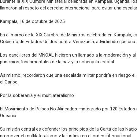
Durante la XIX Cumbre Ministerial celebrada en Kampala, Uganda, lo
llamaron al respeto del derecho internacional para evitar una escalada
Kampala, 16 de octubre de 2025
En el marco de la XIX Cumbre de Ministros celebrada en Kampala, c
Gobierno de Estados Unidos contra Venezuela, advirtiendo que una ag
Los cancilleres del MNOAL hicieron un llamado a la moderación y al r
principios fundamentales de la paz y la soberanía estatal.
Asimismo, recordaron que una escalada militar pondría en riesgo e
el Caribe.
Por la soberanía y el multilateralismo
El Movimiento de Países No Alineados —integrado por 120 Estados m
Oceanía.
Su misión central es defender los principios de la Carta de las Nac
promover el multilateralismo y la justicia en el orden internacional.