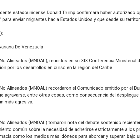
dente estadounidense Donald Trump confirmara haber autorizado ope
para enviar migrantes hacia Estados Unidos y que desde su territorio
):
variana De Venezuela
 No Alineados (MNOAL), reunidos en su XIX Conferencia Ministerial 
n por los desarrollos en curso en la región del Caribe.
s No Alineados (MNOAL) recordaron el Comunicado emitido por el Bu
e agravarse, entre otras cosas, como consecuencia del despliegue de
ún más agresiva.
es No Alineados (MNOAL) tomaron nota del debate sostenido recient
imiento común sobre la necesidad de adherirse estrictamente a los p
lomacia como los medios más idóneos para abordar y superar, bajo un 