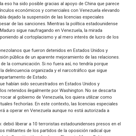
ida eso ha sido posible gracias al apoyo de China que parece
vínculos económicos y comerciales con Venezuela elevando
bía dejado la suspensión de las licencias especiales
esar de las sanciones. Mientras la política estadounidense
s Maduro sigue naufragando en Venezuela, la mirada
mponiendo al cortoplacismo y al mero interés de lucro de los
 venezolanos que fueron detenidos en Estados Unidos y
esión pública de un aparente mejoramiento de las relaciones.
de la comunicación. Si no fuera así, no tendría porque
la delincuencia organizada y el narcotráfico que sigue
l Departamento de Estado.
 que habían sido secuestrados en Estados Unidos y
los retenidos ilegalmente por Washington. No se descarta
ocar al gobierno de Venezuela, los quiera utilizar como
ales fechorías. En este contexto, las licencias especiales
erá a operar en Venezuela aunque no está autorizada a
: debió liberar a 10 terroristas estadounidenses presos en el
os militantes de los partidos de la oposición radical que