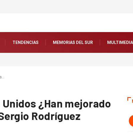
TENDENCIAS
MEMORIAS DEL SUR
MULTIMEDIA
egia migratoria de la
 marroquí y el jardín
or Pablo Jofré Leal
os…
s Unidos ¿Han mejorado
:Sergio Rodríguez