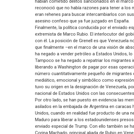
habían cometido delitos sancionados en el marco d
reconoció que no había razones para tener a los
eran rehenes para buscar intercambiarlos con sus 
asesino confeso que ya fue juzgado en España.
Finalmente, la política conducida por el enviado es
extremista de Marco Rubio. El interlocutor del g
con él. La posición de Grenell es que Venezuela n
que finalmente –en el marco de una visión de ab
ha negado a vender petróleo a Estados Unidos, lo 
Tampoco se ha negado a repatriar los migrantes in
liberando a Washington de pagar por esas operacio
número cuantitativamente pequeño de migrantes d
mediático, emocional y simbólico como expresión 
tuvo su origen en la designación de Venezuela, p
nacional de Estados Unidos con las consecuentes 
Por otro lado, se han puesto en evidencia las mentir
asilados en la embajada de Argentina en caracas 
Unidos, cuando en realidad fue producto de una ne
Maduro para liberar a los estadounidenses presos
enviado especial de Trump. Con ello también se ha
Corina Machado, principal aliada de Rubio en Vene