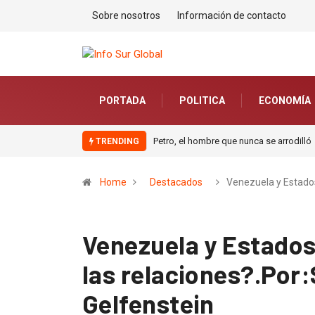
Sobre nosotros
Información de contacto
PORTADA
POLITICA
ECONOMÍA
Petro, el hombre que nunca se arrodilló
La estrat
TRENDING
monarquía
europeo.P
Home
Destacados
Venezuela y Estad
Venezuela y Estado
las relaciones?.Por
Gelfenstein