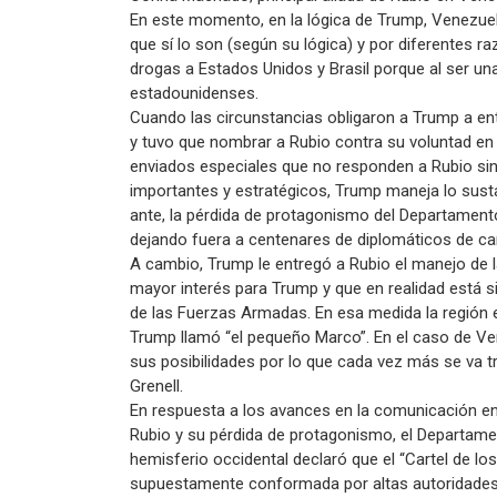
En este momento, en la lógica de Trump, Venezuel
que sí lo son (según su lógica) y por diferentes r
drogas a Estados Unidos y Brasil porque al ser un
estadounidenses.
Cuando las circunstancias obligaron a Trump a e
y tuvo que nombrar a Rubio contra su voluntad en
enviados especiales que no responden a Rubio sin
importantes y estratégicos, Trump maneja lo susta
ante, la pérdida de protagonismo del Departamento 
dejando fuera a centenares de diplomáticos de car
A cambio, Trump le entregó a Rubio el manejo de la
mayor interés para Trump y que en realidad está
de las Fuerzas Armadas. En esa medida la región e
Trump llamó “el pequeño Marco”. En el caso de Vene
sus posibilidades por lo que cada vez más se va t
Grenell.
En respuesta a los avances en la comunicación en
Rubio y su pérdida de protagonismo, el Departamen
hemisferio occidental declaró que el “Cartel de los
supuestamente conformada por altas autoridades 