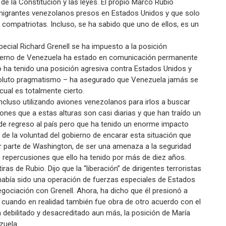
e la Constitución y las leyes. El propio Marco Rubio
 migrantes venezolanos presos en Estados Unidos y que solo
compatriotas. Incluso, se ha sabido que uno de ellos, es un
pecial Richard Grenell se ha impuesto a la posición
obierno de Venezuela ha estado en comunicación permanente
o ha tenido una posición agresiva contra Estados Unidos y
soluto pragmatismo – ha asegurado que Venezuela jamás se
cual es totalmente cierto.
cluso utilizando aviones venezolanos para irlos a buscar
nes que a estas alturas son casi diarias y que han traído un
e regreso al país pero que ha tenido un enorme impacto
de la voluntad del gobierno de encarar esta situación que
or parte de Washington, de ser una amenaza a la seguridad
repercusiones que ello ha tenido por más de diez años.
as de Rubio. Dijo que la “liberación” de dirigentes terroristas
había sido una operación de fuerzas especiales de Estados
gociación con Grenell. Ahora, ha dicho que él presionó a
 cuando en realidad también fue obra de otro acuerdo con el
 debilitado y desacreditado aun más, la posición de María
zuela.