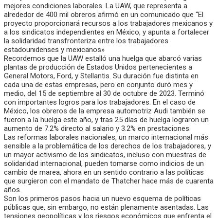
mejores condiciones laborales. La UAW, que representa a
alrededor de 400 mil obreros afirmó en un comunicado que “El
proyecto proporcionará recursos a los trabajadores mexicanos y
a los sindicatos independientes en México, y apunta a fortalecer
la solidaridad transfronteriza entre los trabajadores
estadounidenses y mexicanos»
Recordemos que la UAW estalló una huelga que abarcó varias
plantas de producción de Estados Unidos pertenecientes a
General Motors, Ford, y Stellantis. Su duración fue distinta en
cada una de estas empresas, pero en conjunto duró mes y
medio, del 15 de septiembre al 30 de octubre de 2023. Terminó
con importantes logros para los trabajadores. En el caso de
México, los obreros de la empresa automotriz Audi también se
fueron a la huelga este año, y tras 25 días de huelga lograron un
aumento de 7.2% directo al salario y 3.2% en prestaciones.
Las reformas laborales nacionales, un marco internacional más
sensible a la problemática de los derechos de los trabajadores, y
un mayor activismo de los sindicatos, incluso con muestras de
solidaridad internacional, pueden tomarse como indicios de un
cambio de marea, ahora en un sentido contrario a las políticas
que surgieron con el mandato de Thatcher hace más de cuarenta
años.
Son los primeros pasos hacia un nuevo esquema de políticas
públicas que, sin embargo, no están plenamente asentadas. Las
tensiones geopolíticas y los riesgos económicos que enfrenta el