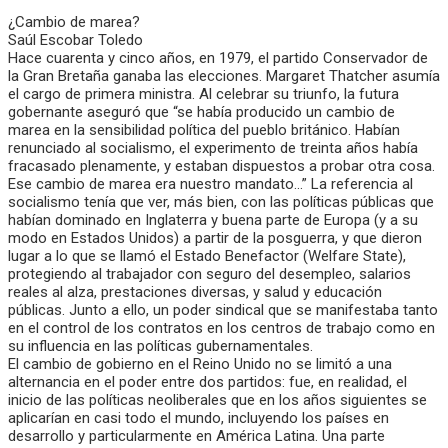
¿Cambio de marea?
Saúl Escobar Toledo
Hace cuarenta y cinco años, en 1979, el partido Conservador de
la Gran Bretaña ganaba las elecciones. Margaret Thatcher asumía
el cargo de primera ministra. Al celebrar su triunfo, la futura
gobernante aseguró que “se había producido un cambio de
marea en la sensibilidad política del pueblo británico. Habían
renunciado al socialismo, el experimento de treinta años había
fracasado plenamente, y estaban dispuestos a probar otra cosa.
Ese cambio de marea era nuestro mandato…” La referencia al
socialismo tenía que ver, más bien, con las políticas públicas que
habían dominado en Inglaterra y buena parte de Europa (y a su
modo en Estados Unidos) a partir de la posguerra, y que dieron
lugar a lo que se llamó el Estado Benefactor (Welfare State),
protegiendo al trabajador con seguro del desempleo, salarios
reales al alza, prestaciones diversas, y salud y educación
públicas. Junto a ello, un poder sindical que se manifestaba tanto
en el control de los contratos en los centros de trabajo como en
su influencia en las políticas gubernamentales.
El cambio de gobierno en el Reino Unido no se limitó a una
alternancia en el poder entre dos partidos: fue, en realidad, el
inicio de las políticas neoliberales que en los años siguientes se
aplicarían en casi todo el mundo, incluyendo los países en
desarrollo y particularmente en América Latina. Una parte