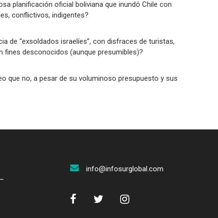
sa planificación oficial boliviana que inundó Chile con
s, conflictivos, indigentes?
ia de “exsoldados israelíes”, con disfraces de turistas,
n fines desconocidos (aunque presumibles)?
 creo que no, a pesar de su voluminoso presupuesto y sus
info@infosurglobal.com
–