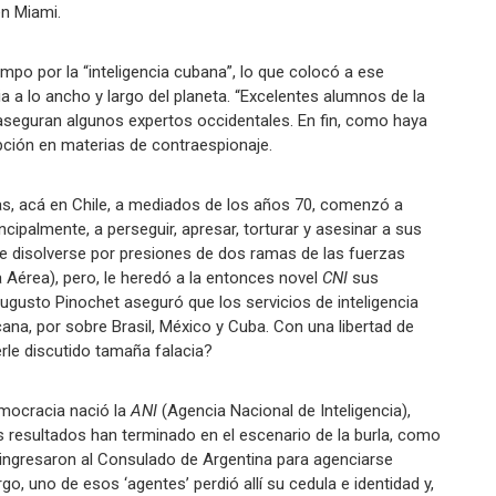
en Miami.
mpo por la “inteligencia cubana”, lo que colocó a ese
ia a lo ancho y largo del planeta. “Excelentes alumnos de la
aseguran algunos expertos occidentales. En fin, como haya
ción en materias de contraespionaje.
ras, acá en Chile, a mediados de los años 70, comenzó a
ncipalmente, a perseguir, apresar, torturar y asesinar a sus
e disolverse por presiones de dos ramas de las fuerzas
 Aérea), pero, le heredó a la entonces novel
CNI
sus
gusto Pinochet aseguró que los servicios de inteligencia
cana, por sobre Brasil, México y Cuba. Con una libertad de
rle discutido tamaña falacia?
emocracia nació la
ANI
(Agencia Nacional de Inteligencia),
 resultados han terminado en el escenario de la burla, como
ngresaron al Consulado de Argentina para agenciarse
 uno de esos ‘agentes’ perdió allí su cedula e identidad y,