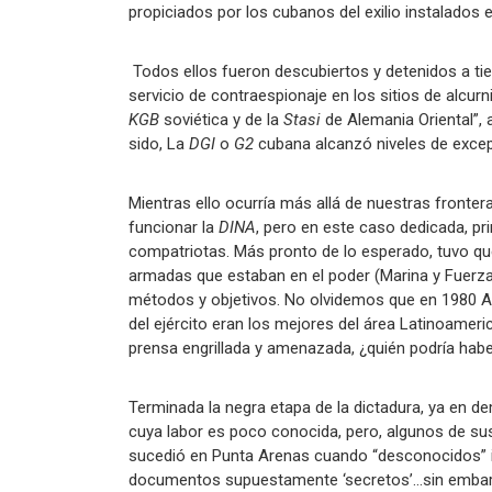
propiciados por los cubanos del exilio instalados 
Todos ellos fueron descubiertos y detenidos a tie
servicio de contraespionaje en los sitios de alcurn
KGB
soviética y de la
Stasi
de Alemania Oriental”, 
sido, La
DGI
o
G2
cubana alcanzó niveles de excep
Mientras ello ocurría más allá de nuestras fronte
funcionar la
DINA
, pero en este caso dedicada, pri
compatriotas. Más pronto de lo esperado, tuvo qu
armadas que estaban en el poder (Marina y Fuerza
métodos y objetivos. No olvidemos que en 1980 Au
del ejército eran los mejores del área Latinoameri
prensa engrillada y amenazada, ¿quién podría habe
Terminada la negra etapa de la dictadura, ya en d
cuya labor es poco conocida, pero, algunos de sus
sucedió en Punta Arenas cuando “desconocidos” i
documentos supuestamente ‘secretos’…sin embargo,