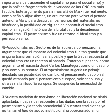
importancia de trascender el capitalismo para el socialismo) y
que la política fragmentaria de la variedad de las ONG era más
factible. Este argumento para ir más allá de Marx fue realmente,
como señaló Aijaz Ahmad, un argumento para volver al período
anterior a Marx, para descuidar los hechos del materialismo
histórico y la posibilidad en zig-zag de construir el socialismo
como la negación histórica de la brutalidad y la decadencia
capitalistas. . El posmarxismo fue un retorno al idealismo y al
perfeccionismo.
🔴Poscolonialismo . Sectores de la izquierda comenzaron a
argumentar que el impacto del colonialismo fue tan grande que
ninguna transformación sería posible y que la única respuesta al
colonialismo era un regreso al pasado. Trataron el pasado, como
argumentó el marxista José Carlos Mariátegui , como un destino
y no como un recurso. El afropesimismo sugería un paisaje
desolado sin posibilidad de cambio; el pensamiento decolonial
quedó atrapado por el pensamiento europeo, volviendo una y
otra vez a la filosofía europea. Se suspendió la necesidad del
cambio.
3.Nuestra tradición de marxismo de liberación nacional se sintió
aplastada, incapaz de responder a las dudas sembradas por el
posmarxismo y la teoría poscolonial. Y nuestras tradiciones ya
no tenían el tipo de apoyo institucional proporcionado en un