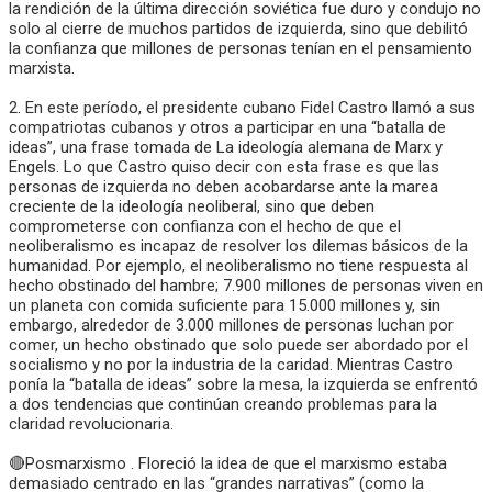
la rendición de la última dirección soviética fue duro y condujo no
solo al cierre de muchos partidos de izquierda, sino que debilitó
la confianza que millones de personas tenían en el pensamiento
marxista.
2. En este período, el presidente cubano Fidel Castro llamó a sus
compatriotas cubanos y otros a participar en una “batalla de
ideas”, una frase tomada de La ideología alemana de Marx y
Engels. Lo que Castro quiso decir con esta frase es que las
personas de izquierda no deben acobardarse ante la marea
creciente de la ideología neoliberal, sino que deben
comprometerse con confianza con el hecho de que el
neoliberalismo es incapaz de resolver los dilemas básicos de la
humanidad. Por ejemplo, el neoliberalismo no tiene respuesta al
hecho obstinado del hambre; 7.900 millones de personas viven en
un planeta con comida suficiente para 15.000 millones y, sin
embargo, alrededor de 3.000 millones de personas luchan por
comer, un hecho obstinado que solo puede ser abordado por el
socialismo y no por la industria de la caridad. Mientras Castro
ponía la “batalla de ideas” sobre la mesa, la izquierda se enfrentó
a dos tendencias que continúan creando problemas para la
claridad revolucionaria.
🔴Posmarxismo . Floreció la idea de que el marxismo estaba
demasiado centrado en las “grandes narrativas” (como la