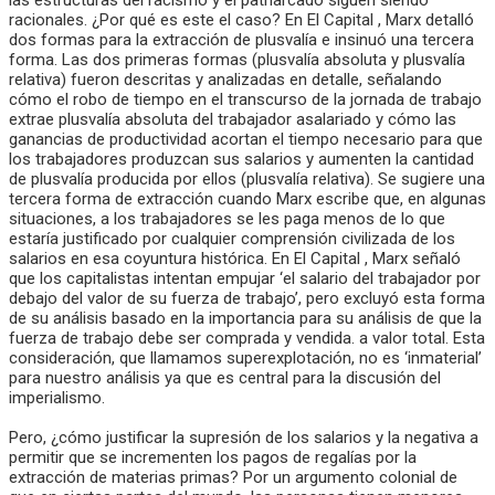
las estructuras del racismo y el patriarcado siguen siendo
racionales. ¿Por qué es este el caso? En El Capital , Marx detalló
dos formas para la extracción de plusvalía e insinuó una tercera
forma. Las dos primeras formas (plusvalía absoluta y plusvalía
relativa) fueron descritas y analizadas en detalle, señalando
cómo el robo de tiempo en el transcurso de la jornada de trabajo
extrae plusvalía absoluta del trabajador asalariado y cómo las
ganancias de productividad acortan el tiempo necesario para que
los trabajadores produzcan sus salarios y aumenten la cantidad
de plusvalía producida por ellos (plusvalía relativa). Se sugiere una
tercera forma de extracción cuando Marx escribe que, en algunas
situaciones, a los trabajadores se les paga menos de lo que
estaría justificado por cualquier comprensión civilizada de los
salarios en esa coyuntura histórica. En El Capital , Marx señaló
que los capitalistas intentan empujar ‘el salario del trabajador por
debajo del valor de su fuerza de trabajo’, pero excluyó esta forma
de su análisis basado en la importancia para su análisis de que la
fuerza de trabajo debe ser comprada y vendida. a valor total. Esta
consideración, que llamamos superexplotación, no es ‘inmaterial’
para nuestro análisis ya que es central para la discusión del
imperialismo.
Pero, ¿cómo justificar la supresión de los salarios y la negativa a
permitir que se incrementen los pagos de regalías por la
extracción de materias primas? Por un argumento colonial de