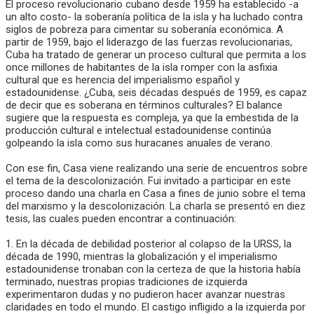
El proceso revolucionario cubano desde 1959 ha establecido -a
un alto costo- la soberanía política de la isla y ha luchado contra
siglos de pobreza para cimentar su soberanía económica. A
partir de 1959, bajo el liderazgo de las fuerzas revolucionarias,
Cuba ha tratado de generar un proceso cultural que permita a los
once millones de habitantes de la isla romper con la asfixia
cultural que es herencia del imperialismo español y
estadounidense. ¿Cuba, seis décadas después de 1959, es capaz
de decir que es soberana en términos culturales? El balance
sugiere que la respuesta es compleja, ya que la embestida de la
producción cultural e intelectual estadounidense continúa
golpeando la isla como sus huracanes anuales de verano.
Con ese fin, Casa viene realizando una serie de encuentros sobre
el tema de la descolonización. Fui invitado a participar en este
proceso dando una charla en Casa a fines de junio sobre el tema
del marxismo y la descolonización. La charla se presentó en diez
tesis, las cuales pueden encontrar a continuación:
1. En la década de debilidad posterior al colapso de la URSS, la
década de 1990, mientras la globalización y el imperialismo
estadounidense tronaban con la certeza de que la historia había
terminado, nuestras propias tradiciones de izquierda
experimentaron dudas y no pudieron hacer avanzar nuestras
claridades en todo el mundo. El castigo infligido a la izquierda por