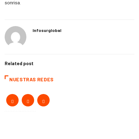
Permítanme al menos esbozar brevemente una leve e irónica
sonrisa.
Infosurglobal
Related post
NUESTRAS REDES