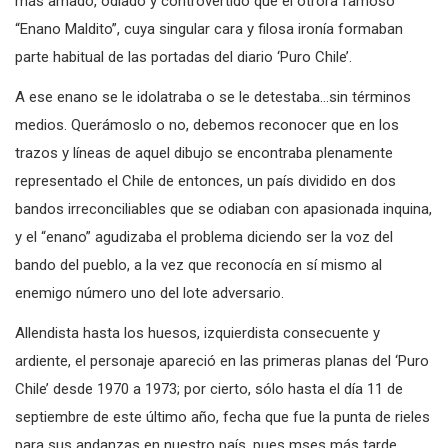
más amado, odiado y controvertido que el otrora famoso
“Enano Maldito”, cuya singular cara y filosa ironía formaban
parte habitual de las portadas del diario ‘Puro Chile’.
A ese enano se le idolatraba o se le detestaba…sin términos
medios. Querámoslo o no, debemos reconocer que en los
trazos y líneas de aquel dibujo se encontraba plenamente
representado el Chile de entonces, un país dividido en dos
bandos irreconciliables que se odiaban con apasionada inquina,
y el “enano” agudizaba el problema diciendo ser la voz del
bando del pueblo, a la vez que reconocía en sí mismo al
enemigo número uno del lote adversario.
Allendista hasta los huesos, izquierdista consecuente y
ardiente, el personaje apareció en las primeras planas del ‘Puro
Chile’ desde 1970 a 1973; por cierto, sólo hasta el día 11 de
septiembre de este último año, fecha que fue la punta de rieles