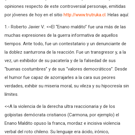
gracias a Dios. Navegando en la Red logré dar con algunas
opiniones respecto de este controversial personaje, emitidas
por jóvenes de hoy en el sitio
http://www.trutruka.cl.
Helas aquí:
1.- Roberto Javier V.: <<El “Enano maldito” fue una más de las
muchas expresiones de la guerra informativa de aquellos
tiempos. Ante todo, fue un contestatario y un denunciante de
la doblez santurrona de la reacción. Fue un transgresor y, a la
vez, un exhibidor de su pacatería y de la falsedad de sus
“buenas costumbres” y de sus “valores democráticos”. Desde
el humor fue capaz de azorrajarles a la cara sus peores
verdades, exhibir su miseria moral, su vileza y su hipocresía sin
límites.
<<A la violencia de la derecha ultra reaccionaria y de los
golpistas demócrata cristianos (Carmona, por ejemplo) el
Enano Maldito opuso la franca, mordaz e incisiva violencia