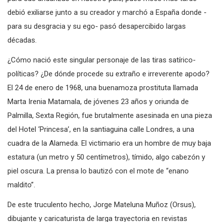
para sus andanzas en nuestro país, pues mses más tarde
debió exiliarse junto a su creador y marchó a España donde -
para su desgracia y su ego- pasó desapercibido largas
décadas.
¿Cómo nació este singular personaje de las tiras satírico-
políticas? ¿De dónde procede su extraño e irreverente apodo?
El 24 de enero de 1968, una buenamoza prostituta llamada
Marta Irenia Matamala, de jóvenes 23 años y oriunda de
Palmilla, Sexta Región, fue brutalmente asesinada en una pieza
del Hotel ‘Princesa’, en la santiaguina calle Londres, a una
cuadra de la Alameda. El victimario era un hombre de muy baja
estatura (un metro y 50 centímetros), tímido, algo cabezón y
piel oscura. La prensa lo bautizó con el mote de “enano
maldito”.
De este truculento hecho, Jorge Mateluna Muñoz (Orsus),