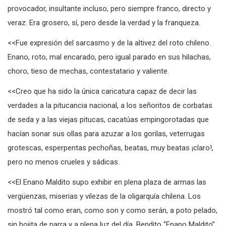
verbal del roto chileno. Su lenguaje era ácido, irónico,
provocador, insultante incluso, pero siempre franco, directo y
veraz. Era grosero, sí, pero desde la verdad y la franqueza.
<<Fue expresión del sarcasmo y de la altivez del roto chileno.
Enano, roto, mal encarado, pero igual parado en sus hilachas,
choro, tieso de mechas, contestatario y valiente.
<<Creo que ha sido la única caricatura capaz de decir las
verdades a la pitucancia nacional, a los señoritos de corbatas
de seda y a las viejas pitucas, cacatúas empingorotadas que
hacían sonar sus ollas para azuzar a los gorilas, veterrugas
grotescas, esperpentas pechoñas, beatas, muy beatas ¡claro!,
pero no menos crueles y sádicas.
<<El Enano Maldito supo exhibir en plena plaza de armas las
vergüenzas, miserias y vilezas de la oligarquía chilena. Los
mostró tal como eran, como son y como serán, a poto pelado,