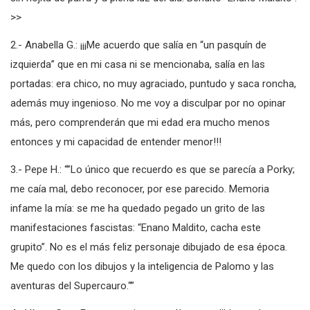
sin hojita de parra y a plena luz del día. Bendito “Enano Maldito”.
>>
2.- Anabella G.: ¡¡¡Me acuerdo que salía en “un pasquín de
izquierda” que en mi casa ni se mencionaba, salía en las
portadas: era chico, no muy agraciado, puntudo y saca roncha,
además muy ingenioso. No me voy a disculpar por no opinar
más, pero comprenderán que mi edad era mucho menos
entonces y mi capacidad de entender menor!!!
3.- Pepe H.: “”Lo único que recuerdo es que se parecía a Porky;
me caía mal, debo reconocer, por ese parecido. Memoria
infame la mía: se me ha quedado pegado un grito de las
manifestaciones fascistas: “Enano Maldito, cacha este
grupito”. No es el más feliz personaje dibujado de esa época.
Me quedo con los dibujos y la inteligencia de Palomo y las
aventuras del Supercauro.“”