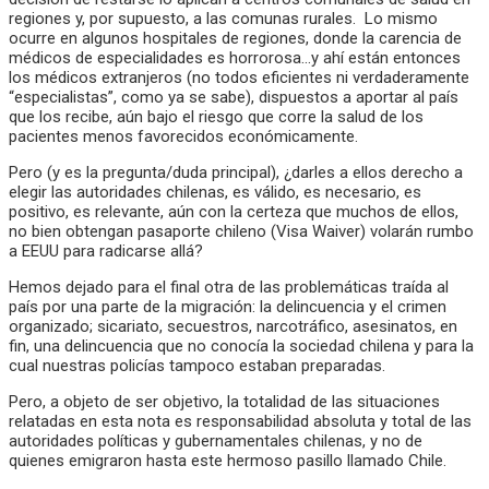
regiones y, por supuesto, a las comunas rurales. Lo mismo
ocurre en algunos hospitales de regiones, donde la carencia de
médicos de especialidades es horrorosa…y ahí están entonces
los médicos extranjeros (no todos eficientes ni verdaderamente
“especialistas”, como ya se sabe), dispuestos a aportar al país
que los recibe, aún bajo el riesgo que corre la salud de los
pacientes menos favorecidos económicamente.
Pero (y es la pregunta/duda principal), ¿darles a ellos derecho a
elegir las autoridades chilenas, es válido, es necesario, es
positivo, es relevante, aún con la certeza que muchos de ellos,
no bien obtengan pasaporte chileno (Visa Waiver) volarán rumbo
a EEUU para radicarse allá?
Hemos dejado para el final otra de las problemáticas traída al
país por una parte de la migración: la delincuencia y el crimen
organizado; sicariato, secuestros, narcotráfico, asesinatos, en
fin, una delincuencia que no conocía la sociedad chilena y para la
cual nuestras policías tampoco estaban preparadas.
Pero, a objeto de ser objetivo, la totalidad de las situaciones
relatadas en esta nota es responsabilidad absoluta y total de las
autoridades políticas y gubernamentales chilenas, y no de
quienes emigraron hasta este hermoso pasillo llamado Chile.