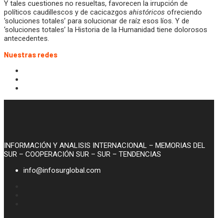
Y tales cuestiones no resueltas, favorecen la irrupción de
políticos caudillescos y de cacicazgos
ahistóricos
ofreciendo
‘soluciones totales’ para solucionar de raíz esos líos. Y de
‘soluciones totales’ la Historia de la Humanidad tiene dolorosos
antecedentes.
Nuestras redes
INFORMACIÓN Y ANALISIS INTERNACIONAL – MEMORIAS DEL
SUR – COOPERACIÓN SUR – SUR – TENDENCIAS
info@infosurglobal.com