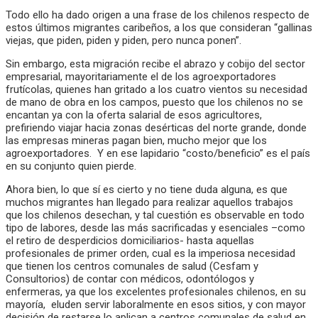
Todo ello ha dado origen a una frase de los chilenos respecto de
estos últimos migrantes caribeños, a los que consideran “gallinas
viejas, que piden, piden y piden, pero nunca ponen”.
Sin embargo, esta migración recibe el abrazo y cobijo del sector
empresarial, mayoritariamente el de los agroexportadores
frutícolas, quienes han gritado a los cuatro vientos su necesidad
de mano de obra en los campos, puesto que los chilenos no se
encantan ya con la oferta salarial de esos agricultores,
prefiriendo viajar hacia zonas desérticas del norte grande, donde
las empresas mineras pagan bien, mucho mejor que los
agroexportadores. Y en ese lapidario “costo/beneficio” es el país
en su conjunto quien pierde.
Ahora bien, lo que sí es cierto y no tiene duda alguna, es que
muchos migrantes han llegado para realizar aquellos trabajos
que los chilenos desechan, y tal cuestión es observable en todo
tipo de labores, desde las más sacrificadas y esenciales –como
el retiro de desperdicios domiciliarios- hasta aquellas
profesionales de primer orden, cual es la imperiosa necesidad
que tienen los centros comunales de salud (Cesfam y
Consultorios) de contar con médicos, odontólogos y
enfermeras, ya que los excelentes profesionales chilenos, en su
mayoría, eluden servir laboralmente en esos sitios, y con mayor
decisión de restarse lo aplican a centros comunales de salud en