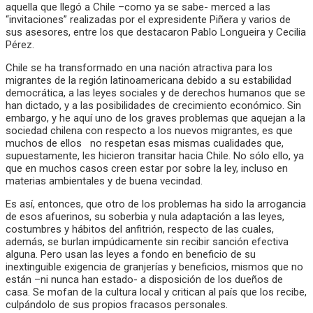
aquella que llegó a Chile –como ya se sabe- merced a las
“invitaciones” realizadas por el expresidente Piñera y varios de
sus asesores, entre los que destacaron Pablo Longueira y Cecilia
Pérez.
Chile se ha transformado en una nación atractiva para los
migrantes de la región latinoamericana debido a su estabilidad
democrática, a las leyes sociales y de derechos humanos que se
han dictado, y a las posibilidades de crecimiento económico. Sin
embargo, y he aquí uno de los graves problemas que aquejan a la
sociedad chilena con respecto a los nuevos migrantes, es que
muchos de ellos no respetan esas mismas cualidades que,
supuestamente, les hicieron transitar hacia Chile. No sólo ello, ya
que en muchos casos creen estar por sobre la ley, incluso en
materias ambientales y de buena vecindad.
Es así, entonces, que otro de los problemas ha sido la arrogancia
de esos afuerinos, su soberbia y nula adaptación a las leyes,
costumbres y hábitos del anfitrión, respecto de las cuales,
además, se burlan impúdicamente sin recibir sanción efectiva
alguna. Pero usan las leyes a fondo en beneficio de su
inextinguible exigencia de granjerías y beneficios, mismos que no
están –ni nunca han estado- a disposición de los dueños de
casa. Se mofan de la cultura local y critican al país que los recibe,
culpándolo de sus propios fracasos personales.