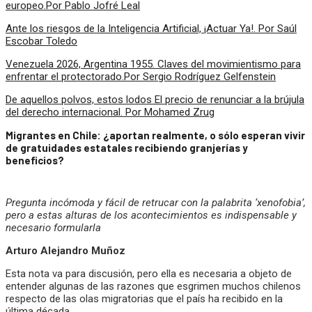
europeo.Por Pablo Jofré Leal
Ante los riesgos de la Inteligencia Artificial, ¡Actuar Ya!. Por Saúl
Escobar Toledo
Venezuela 2026, Argentina 1955. Claves del movimientismo para
enfrentar el protectorado.Por Sergio Rodríguez Gelfenstein
De aquellos polvos, estos lodos El precio de renunciar a la brújula
del derecho internacional. Por Mohamed Zrug
Migrantes en Chile: ¿aportan realmente, o sólo esperan vivir
de gratuidades estatales recibiendo granjerías y
beneficios?
Pregunta incómoda y fácil de retrucar con la palabrita ‘xenofobia’,
pero a estas alturas de los acontecimientos es indispensable y
necesario formularla
Arturo Alejandro Muñoz
Esta nota va para discusión, pero ella es necesaria a objeto de
entender algunas de las razones que esgrimen muchos chilenos
respecto de las olas migratorias que el país ha recibido en la
última década.