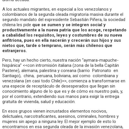
A los actuales migrantes, en especial a los venezolanos y
colombianos de la segunda oleada migratoria masiva durante el
segundo mandato del expresidente Sebastián Piñera, la sociedad
chilena les pide
que se sumen y se integren social y
productivamente a la nueva patria que los acoge, respetando
a cabalidad los requisitos, leyes y costumbres de su nueva
anfitriona, pues en ella nacerán y crecerán sus hijos y sus
nietos que, tarde o temprano, serán más chilenos que
extranjeros.
Pero, hay un hecho cierto, nuestra nación “aymara-mapuche-
hispánica” <<con intromisión italiana (zona de la bella Capitán
Pastene), alemana, palestina y coreana (barrio Patronato en
Santiago), china, peruana, boliviana, así como colombiana y
venezolana (en casi todo Chile)>>, comienza a transformarse en
una especie de receptáculo de desesperados que llegan sin
conocimiento alguno de lo que es y de cómo es nuestro país, y,
por el contrario, extendiendo sus manos para exigir la entrega
gratuita de vivienda, salud y educación.
En esos grupos vienen incrustados elementos nocivos,
delictuales, narcotraficantes, asesinos, criminales, hombres y
mujeres sin apego a ninguna ley. El mejor ejemplo de esto lo
encontramos en esa segunda oleada de la invasión venezolana,