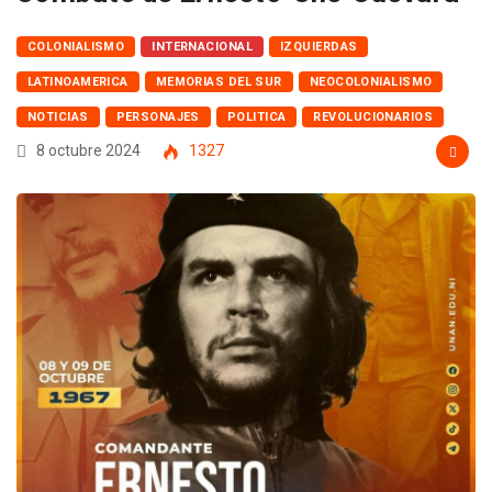
COLONIALISMO
INTERNACIONAL
IZQUIERDAS
LATINOAMERICA
MEMORIAS DEL SUR
NEOCOLONIALISMO
NOTICIAS
PERSONAJES
POLITICA
REVOLUCIONARIOS
8 octubre 2024
1327