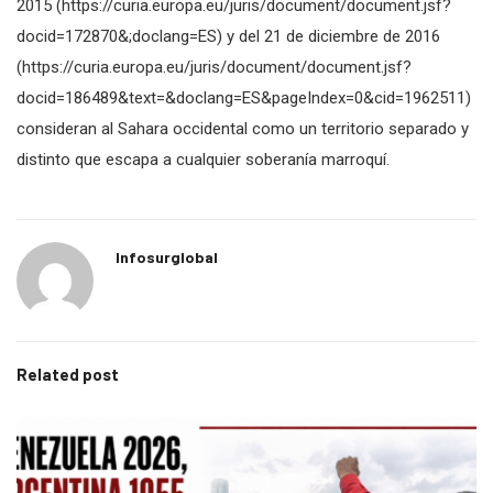
2015 (https://curia.europa.eu/juris/document/document.jsf?
docid=172870&;doclang=ES) y del 21 de diciembre de 2016
(https://curia.europa.eu/juris/document/document.jsf?
docid=186489&text=&doclang=ES&pageIndex=0&cid=1962511)
consideran al Sahara occidental como un territorio separado y
distinto que escapa a cualquier soberanía marroquí.
Infosurglobal
Related post