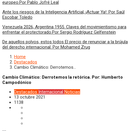
europeo.Por Pablo Jofré Leal
Ante los riesgos de la Inteligencia Artificial, ¡Actuar Ya!. Por Saúl
Escobar Toledo
Venezuela 2026, Argentina 1955. Claves del movimientismo para
enfrentar el protectorado.Por Sergio Rodríguez Gelfenstein
De aquellos polvos, estos lodos El precio de renunciar a la brújula
del derecho internacional. Por Mohamed Zrug
Home
Destacados
Cambio Climático: Derrotemos…
Cambio Climático: Derrotemos la retórica. Por: Humberto
Campodónico
Destacados
Internacional
Noticias
13 octubre 2021
1138