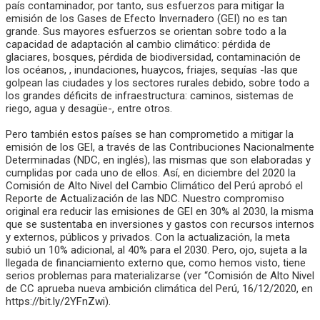
país contaminador, por tanto, sus esfuerzos para mitigar la
emisión de los Gases de Efecto Invernadero (GEI) no es tan
grande. Sus mayores esfuerzos se orientan sobre todo a la
capacidad de adaptación al cambio climático: pérdida de
glaciares, bosques, pérdida de biodiversidad, contaminación de
los océanos, , inundaciones, huaycos, friajes, sequías -las que
golpean las ciudades y los sectores rurales debido, sobre todo a
los grandes déficits de infraestructura: caminos, sistemas de
riego, agua y desagüe-, entre otros.
Pero también estos países se han comprometido a mitigar la
emisión de los GEI, a través de las Contribuciones Nacionalmente
Determinadas (NDC, en inglés), las mismas que son elaboradas y
cumplidas por cada uno de ellos. Así, en diciembre del 2020 la
Comisión de Alto Nivel del Cambio Climático del Perú aprobó el
Reporte de Actualización de las NDC. Nuestro compromiso
original era reducir las emisiones de GEI en 30% al 2030, la misma
que se sustentaba en inversiones y gastos con recursos internos
y externos, públicos y privados. Con la actualización, la meta
subió un 10% adicional, al 40% para el 2030. Pero, ojo, sujeta a la
llegada de financiamiento externo que, como hemos visto, tiene
serios problemas para materializarse (ver “Comisión de Alto Nivel
de CC aprueba nueva ambición climática del Perú, 16/12/2020, en
https://bit.ly/2YFnZwi).