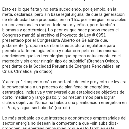
Esto es lo que falta y no está sucediendo, por ejemplo, en la
meta, declarada, pero sin base legal alguna, de que la generación
de electricidad sea producida, en un 15%, por energías renovables
no convencionales (sobre todo solar y eólica, pero también
biomasa y geotérmica). Lo peor es que hace pocos meses el
Congreso mandó al archivo el Proyecto de Ley # 6953,
presentado por el Congresista Alberto de Belaúnde que,
justamente “proponía cambiar la estructura regulatoria para
permitir a la tecnología eólica y solar competir en las mismas
condiciones que las tecnologías que operan actualmente en el
mercado y sin crear ningún tipo de subsidio” (Brendan Oviedo,
presidente de la Sociedad Peruana de Energías Renovables, en
Crisis Climática, ya citado).
Y agrega: “el aspecto más importante de este proyecto de ley era
la convocatoria a un proceso de planificación energética,
estratégica, inclusiva y transversal que estableciese objetivos de
corto, mediano y largo plazo, y los mecanismos para lograr
dichos objetivos. Nunca ha habido una planificación energética en
el Perú, y sigue sin haberla” (op. cit.).
Lo más probable es que intereses económicos empresariales del
sector energía no desean la competencia que -sin subsidios-
proponen las energías renovables. Y que esto también esté