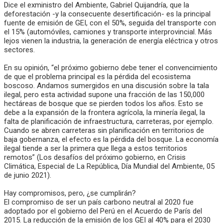
Dice el exministro del Ambiente, Gabriel Quijandría, que la
deforestación -y la consecuente desertificación- es la principal
fuente de emisión de GEI, con el 50%, seguida del transporte con
el 15% (automóviles, camiones y transporte interprovincial. Más
lejos vienen la industria, la generación de energía eléctrica y otros
sectores.
En su opinión, “el próximo gobierno debe tener el convencimiento
de que el problema principal es la pérdida del ecosistema
boscoso. Andamos sumergidos en una discusión sobre la tala
ilegal, pero esta actividad supone una fracción de las 150,000
hectáreas de bosque que se pierden todos los años. Esto se
debe a la expansión de la frontera agrícola, la minería ilegal, la
falta de planificación de infraestructura, carreteras, por ejemplo.
Cuando se abren carreteras sin planificación en territorios de
baja gobernanza, el efecto es la pérdida del bosque. La economía
ilegal tiende a ser la primera que llega a estos territorios
remotos” (Los desafíos del próximo gobierno, en Crisis
Climática, Especial de La República, Día Mundial del Ambiente, 05
de junio 2021).
Hay compromisos, pero, ¿se cumplirán?
El compromiso de ser un país carbono neutral al 2020 fue
adoptado por el gobierno del Perú en el Acuerdo de París del
2015. La reducción de la emisión de los GEI al 40% para el 2030