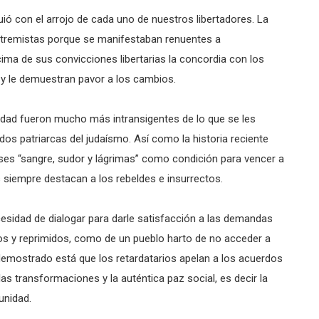
ió con el arrojo de cada uno de nuestros libertadores. La
xtremistas porque se manifestaban renuentes a
ma de sus convicciones libertarias la concordia con los
y le demuestran pavor a los cambios.
nidad fueron mucho más intransigentes de lo que se les
s patriarcas del judaísmo. Así como la historia reciente
leses “sangre, sudor y lágrimas” como condición para vencer a
es siempre destacan a los rebeldes e insurrectos.
cesidad de dialogar para darle satisfacción a las demandas
os y reprimidos, como de un pueblo harto de no acceder a
 demostrado está que los retardatarios apelan a los acuerdos
as transformaciones y la auténtica paz social, es decir la
punidad.