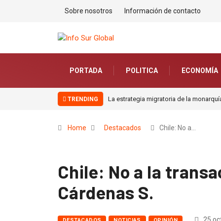
Sobre nosotros
Información de contacto
PORTADA
POLITICA
ECONOMÍA
tegia migratoria de la monarquía marroquí y el jardín europeo.Por Pablo Jofré L
TRENDING
Home
Destacados
Chile: No a…
Chile: No a la trans
Cárdenas S.
25 oc
DESTACADOS
NOTICIAS
OPINIÓN