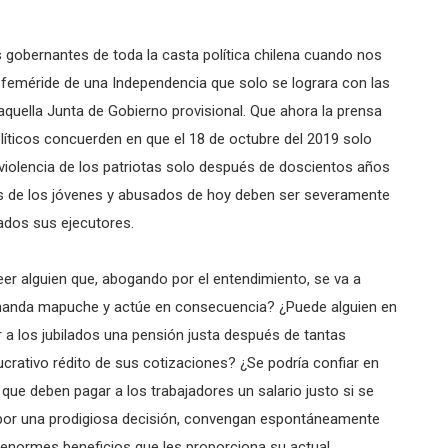
s gobernantes de toda la casta política chilena cuando nos
feméride de una Independencia que solo se lograra con las
quella Junta de Gobierno provisional. Que ahora la prensa
ticos concuerden en que el 18 de octubre del 2019 solo
iolencia de los patriotas solo después de doscientos años
ras de los jóvenes y abusados de hoy deben ser severamente
dos sus ejecutores.
er alguien que, abogando por el entendimiento, se va a
emanda mapuche y actúe en consecuencia? ¿Puede alguien en
r a los jubilados una pensión justa después de tantas
crativo rédito de sus cotizaciones? ¿Se podría confiar en
que deben pagar a los trabajadores un salario justo si se
s, por una prodigiosa decisión, convengan espontáneamente
 enormes beneficios que les proporciona su actual