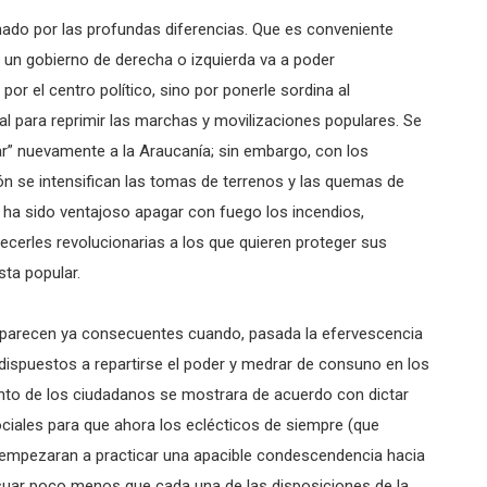
onado por las profundas diferencias. Que es conveniente
 un gobierno de derecha o izquierda va a poder
or el centro político, sino por ponerle sordina al
cial para reprimir las marchas y movilizaciones populares. Se
ar” nuevamente a la Araucanía; sin embargo, con los
ón se intensifican las tomas de terrenos y las quemas de
ha sido ventajoso apagar con fuego los incendios,
cerles revolucionarias a los que quieren proteger sus
ta popular.
 aparecen ya consecuentes cuando, pasada la efervescencia
dispuestos a repartirse el poder y medrar de consuno en los
nto de los ciudadanos se mostrara de acuerdo con dictar
ciales para que ahora los eclécticos de siempre (que
 empezaran a practicar una apacible condescendencia hacia
nsuar poco menos que cada una de las disposiciones de la