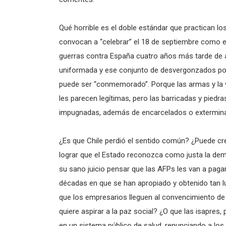
Qué horrible es el doble estándar que practican lo
convocan a “celebrar” el 18 de septiembre como e
guerras contra España cuatro años más tarde de a
uniformada y ese conjunto de desvergonzados polí
puede ser “conmemorado”. Porque las armas y la v
les parecen legítimas, pero las barricadas y pied
impugnadas, además de encarcelados o extermina
¿Es que Chile perdió el sentido común? ¿Puede cre
lograr que el Estado reconozca como justa la d
su sano juicio pensar que las AFPs les van a paga
décadas en que se han apropiado y obtenido tan lu
que los empresarios lleguen al convencimiento de 
quiere aspirar a la paz social? ¿O que las isapre
en un sistema público de salud, renunciando a los