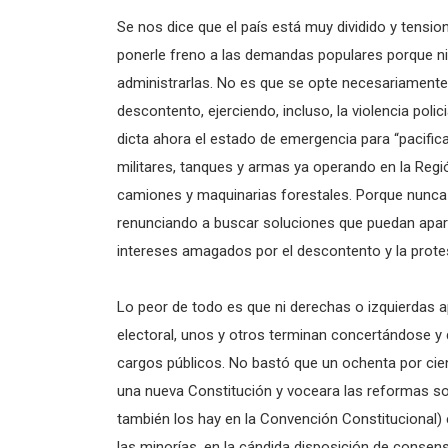
Se nos dice que el país está muy dividido y tensi
ponerle freno a las demandas populares porque ni
administrarlas. No es que se opte necesariamente p
descontento, ejerciendo, incluso, la violencia poli
dicta ahora el estado de emergencia para “pacific
militares, tanques y armas ya operando en la Regi
camiones y maquinarias forestales. Porque nunca 
renunciando a buscar soluciones que puedan apare
intereses amagados por el descontento y la protes
Lo peor de todo es que ni derechas o izquierdas
electoral, unos y otros terminan concertándose y 
cargos públicos. No bastó que un ochenta por cie
una nueva Constitución y voceara las reformas so
también los hay en la Convención Constitucional)
las minorías, en la cándida disposición de conse