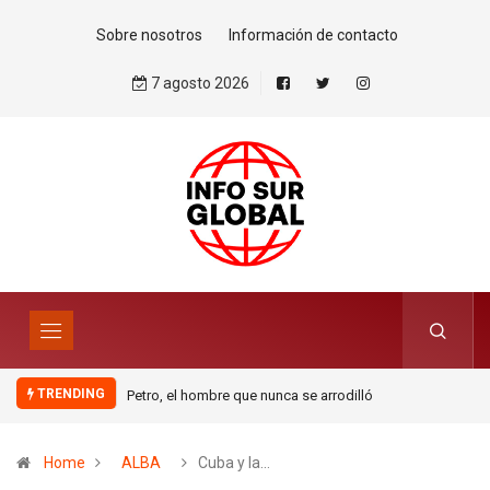
Sobre nosotros
Información de contacto
7 agosto 2026
TRENDING
 que nunca se arrodilló
La estrategia migratoria de la
monarquía marroquí y el jardín
europeo.Por Pablo Jofré Leal
Home
ALBA
Cuba y la…