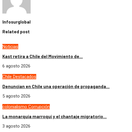
Infosurglobal
Related post
Noticias
Kast retira a Chile del Movimiento de...
6 agosto 2026
Chile
Destacados
Denuncian en Chile una operación de propaganda...
5 agosto 2026
colonialismo
Corrupción
La monarquía marroquí y el chantaje migratorio...
3 agosto 2026