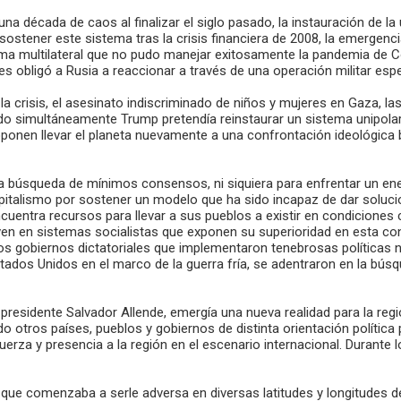
 década de caos al finalizar el siglo pasado, la instauración de la 
sostener este sistema tras la crisis financiera de 2008, la emergen
istema multilateral que no pudo manejar exitosamente la pandemia de 
s obligó a Rusia a reaccionar a través de una operación militar espe
crisis, el asesinato indiscriminado de niños y mujeres en Gaza, las
do simultáneamente Trump pretendía reinstaurar un sistema unipol
onen llevar el planeta nuevamente a una confrontación ideológica b
a búsqueda de mínimos consensos, ni siquiera para enfrentar un en
apitalismo por sostener un modelo que ha sido incapaz de dar soluc
cuentra recursos para llevar a sus pueblos a existir en condiciones 
iven en sistemas socialistas que exponen su superioridad en esta co
os gobiernos dictatoriales que implementaron tenebrosas políticas n
tados Unidos en el marco de la guerra fría, se adentraron en la búsq
presidente Salvador Allende, emergía una nueva realidad para la reg
 otros países, pueblos y gobiernos de distinta orientación política
uerza y presencia a la región en el escenario internacional. Durante 
que comenzaba a serle adversa en diversas latitudes y longitudes de