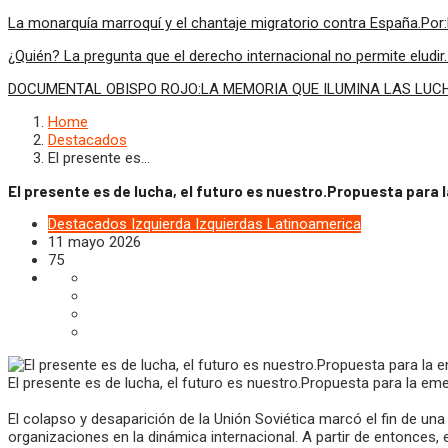
La monarquía marroquí y el chantaje migratorio contra España.Por
¿Quién? La pregunta que el derecho internacional no permite elud
DOCUMENTAL OBISPO ROJO:LA MEMORIA QUE ILUMINA LAS LUCHAS
Home
Destacados
El presente es…
El presente es de lucha, el futuro es nuestro.Propuesta para
Destacados
Izquierda
Izquierdas
Latinoamerica
11 mayo 2026
75
El presente es de lucha, el futuro es nuestro.Propuesta para la em
El colapso y desaparición de la Unión Soviética marcó el fin de una
organizaciones en la dinámica internacional. A partir de entonces,