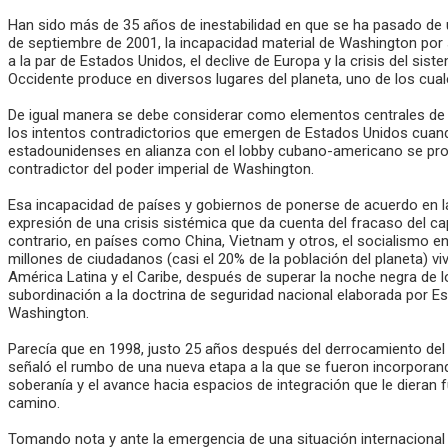
Han sido más de 35 años de inestabilidad en que se ha pasado de una
de septiembre de 2001, la incapacidad material de Washington por 
a la par de Estados Unidos, el declive de Europa y la crisis del s
Occidente produce en diversos lugares del planeta, uno de los cuale
De igual manera se debe considerar como elementos centrales de la 
los intentos contradictorios que emergen de Estados Unidos cuan
estadounidenses en alianza con el lobby cubano-americano se prop
contradictor del poder imperial de Washington.
Esa incapacidad de países y gobiernos de ponerse de acuerdo en l
expresión de una crisis sistémica que da cuenta del fracaso del c
contrario, en países como China, Vietnam y otros, el socialismo en
millones de ciudadanos (casi el 20% de la población del planeta) v
América Latina y el Caribe, después de superar la noche negra de l
subordinación a la doctrina de seguridad nacional elaborada por Es
Washington.
Parecía que en 1998, justo 25 años después del derrocamiento del 
señaló el rumbo de una nueva etapa a la que se fueron incorporando
soberanía y el avance hacia espacios de integración que le dieran f
camino.
Tomando nota y ante la emergencia de una situación internacional 