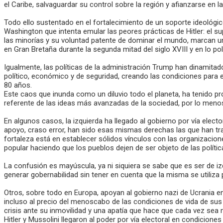
el Caribe, salvaguardar su control sobre la región y afianzarse en
Todo ello sustentado en el fortalecimiento de un soporte ideológic
Washington que intenta emular las peores prácticas de Hitler: el su
las minorías y su voluntad patente de dominar el mundo, marcan un
en Gran Bretaña durante la segunda mitad del siglo XVIII y en lo po
Igualmente, las políticas de la administración Trump han dinamitado
político, económico y de seguridad, creando las condiciones para 
80 años.
Este caos que inunda como un diluvio todo el planeta, ha tenido p
referente de las ideas más avanzadas de la sociedad, por lo meno
En algunos casos, la izquierda ha llegado al gobierno por vía elec
apoyo, craso error, han sido esas mismas derechas las que han tra
fortaleza está en establecer sólidos vínculos con las organizacio
popular haciendo que los pueblos dejen de ser objeto de las polít
La confusión es mayúscula, ya ni siquiera se sabe que es ser de iz
generar gobernabilidad sin tener en cuenta que la misma se utiliz
Otros, sobre todo en Europa, apoyan al gobierno nazi de Ucrania e
incluso al precio del menoscabo de las condiciones de vida de su
crisis ante su inmovilidad y una apatía que hace que cada vez sea m
Hitler y Mussolini llegaron al poder por vía electoral en condicione