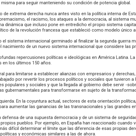
 la misma para seguir manteniendo su condición de potencia global.
o de extrema derecha nunca antes visto en la política interna de Es
premacismo, el racismo, los ataques a la democracia, al sistema mult
a dinámica que incluso pone en entredicho el propio sistema capital
lítico de la revolución francesa que estableció como modelo único a 
 el sistema internacional germinado al finalizar la segunda guerra mu
el nacimiento de un nuevo sistema internacional que considere las 
rofundas repercusiones políticas e ideológicas en América Latina. L
s en los últimos 150 años.
toral para limitarse a establecer alianzas con empresarios y derecha
bajado por revertir los procesos políticos y sociales que tuvieron 
nes populares y sociales y que la llegada al gobierno debe servir 
icas gubernamentales para transformarse en sujeto de la transformac
quierda. En la coyuntura actual, sectores de esta orientación políti
a para aumentar las ganancias de las transnacionales y las grandes 
n defensa de una supuesta democracia y de un sistema de seguridad 
s propios pueblos. Por ejemplo, en España han reaccionado cuando 
ás difícil determinar el límite que las diferencia de esas propias d
s políticas y económicas similares a las de ahora.