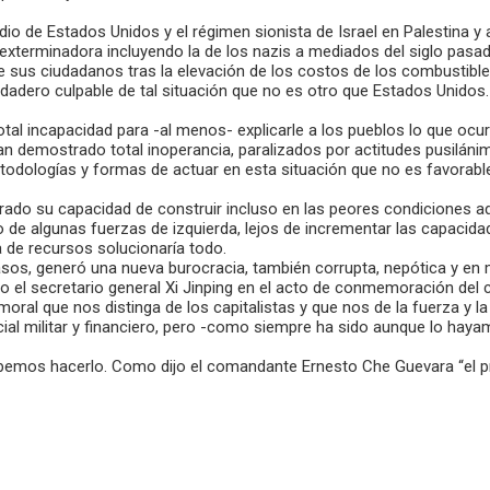
o de Estados Unidos y el régimen sionista de Israel en Palestina y a
 exterminadora incluyendo la de los nazis a mediados del siglo pasa
 sus ciudadanos tras la elevación de los costos de los combustible
verdadero culpable de tal situación que no es otro que Estados Unidos.
otal incapacidad para -al menos- explicarle a los pueblos lo que ocu
 demostrado total inoperancia, paralizados por actitudes pusilánime
odologías y formas de actuar en esta situación que no es favorable
mostrado su capacidad de construir incluso en las peores condicione
 de algunas fuerzas de izquierda, lejos de incrementar las capacida
a de recursos solucionaría todo.
 casos, generó una nueva burocracia, también corrupta, nepótica y en
o el secretario general Xi Jinping en el acto de conmemoración del 
moral que nos distinga de los capitalistas y que nos de la fuerza y 
l militar y financiero, pero -como siempre ha sido aunque lo hayamo
mos hacerlo. Como dijo el comandante Ernesto Che Guevara “el pres