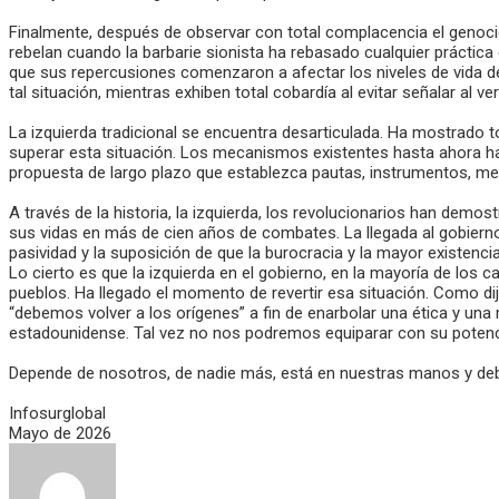
Finalmente, después de observar con total complacencia el genocidi
rebelan cuando la barbarie sionista ha rebasado cualquier práctica
que sus repercusiones comenzaron a afectar los niveles de vida de
tal situación, mientras exhiben total cobardía al evitar señalar al 
La izquierda tradicional se encuentra desarticulada. Ha mostrado t
superar esta situación. Los mecanismos existentes hasta ahora han
propuesta de largo plazo que establezca pautas, instrumentos, met
A través de la historia, la izquierda, los revolucionarios han de
sus vidas en más de cien años de combates. La llegada al gobierno
pasividad y la suposición de que la burocracia y la mayor existenci
Lo cierto es que la izquierda en el gobierno, en la mayoría de los
pueblos. Ha llegado el momento de revertir esa situación. Como dij
“debemos volver a los orígenes” a fin de enarbolar una ética y una 
estadounidense. Tal vez no nos podremos equiparar con su potencia
Depende de nosotros, de nadie más, está en nuestras manos y debe
Infosurglobal
Mayo de 2026