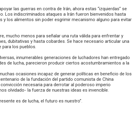
poyar las guerras en contra de Irán, ahora estas “izquierdas” se
do. Los indiscriminados ataques a Irán fueron bienvenidos hasta
s y los alimentos sin poder esgrimir mecanismo alguno para evitar
rre, mucho menos para señalar una ruta válida para enfrentar y
s, dubitativas y hasta cobardes. Se hace necesario articular una
 para los pueblos.
s adversas, innumerables generaciones de luchadores han entregado
des de lucha, parecieron producir ciertos acostumbramientos a la
 muchas ocasiones incapaz de generar políticas en beneficio de los
centenario de la fundación del partido comunista de China
la convicción necesaria para derrotar al poderoso imperio
s olvidado- la fuerza de nuestras ideas es invencible.
ente es de lucha, el futuro es nuestro”.