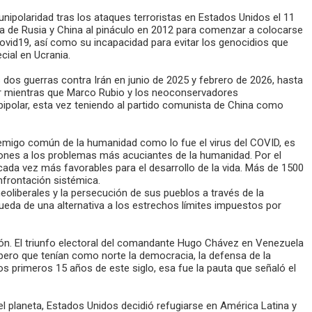
unipolaridad tras los ataques terroristas en Estados Unidos el 11
cia de Rusia y China al pináculo en 2012 para comenzar a colocarse
Covid19, así como su incapacidad para evitar los genocidios que
cial en Ucrania.
 dos guerras contra Irán en junio de 2025 y febrero de 2026, hasta
ar mientras que Marco Rubio y los neoconservadores
ipolar, esta vez teniendo al partido comunista de China como
emigo común de la humanidad como lo fue el virus del COVID, es
iones a los problemas más acuciantes de la humanidad. Por el
cada vez más favorables para el desarrollo de la vida. Más de 1500
nfrontación sistémica.
eoliberales y la persecución de sus pueblos a través de la
ueda de una alternativa a los estrechos límites impuestos por
ión. El triunfo electoral del comandante Hugo Chávez en Venezuela
 pero que tenían como norte la democracia, la defensa de la
los primeros 15 años de este siglo, esa fue la pauta que señaló el
l planeta, Estados Unidos decidió refugiarse en América Latina y