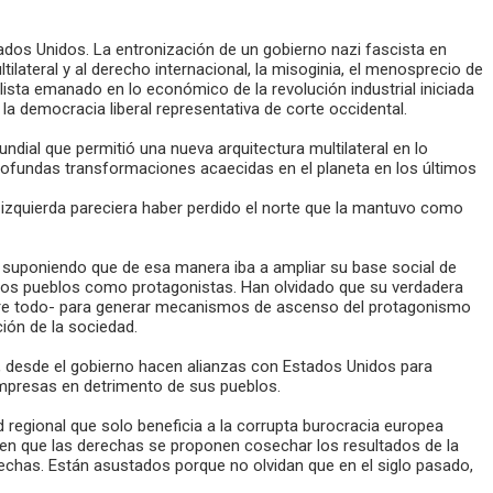
tados Unidos. La entronización de un gobierno nazi fascista en
ilateral y al derecho internacional, la misoginia, el menosprecio de
ista emanado en lo económico de la revolución industrial iniciada
la democracia liberal representativa de corte occidental.
ndial que permitió una nueva arquitectura multilateral en lo
profundas transformaciones acaecidas en el planeta en los últimos
a izquierda pareciera haber perdido el norte que la mantuvo como
s, suponiendo que de esa manera iba a ampliar su base social de
a los pueblos como protagonistas. Han olvidado que su verdadera
-sobre todo- para generar mecanismos de ascenso del protagonismo
ión de la sociedad.
ca, desde el gobierno hacen alianzas con Estados Unidos para
empresas en detrimento de sus pueblos.
regional que solo beneficia a la corrupta burocracia europea
ven que las derechas se proponen cosechar los resultados de la
erechas. Están asustados porque no olvidan que en el siglo pasado,