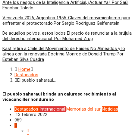
Ante los riesgos de la Inteligencia Artificial, ¡Actuar Ya!. Por Saúl
Escobar Toledo
Venezuela 2026, Argentina 1955. Claves del movimientismo para
enfrentar el protectorado.Por Sergio Rodríguez Gelfenstein
De aquellos polvos, estos lodos El precio de renunciar a la brújula
del derecho internacional. Por Mohamed Zrug
Kast retira a Chile del Movimiento de Países No Alineados y lo
alinea con la renovada Doctrina Monroe de Donald Trump.Por
Esteban Silva Cuadra
Home
Destacados
El pueblo saharaui…
El pueblo saharaui brinda un caluroso recibimiento al
vicecanciller hondureño
Destacados
Internacional
Memorias del sur
Noticias
13 febrero 2022
969