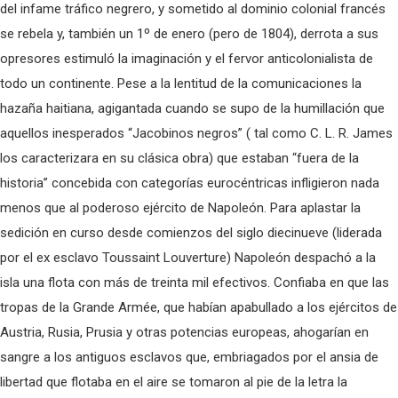
del infame tráfico negrero, y sometido al dominio colonial francés
se rebela y, también un 1º de enero (pero de 1804), derrota a sus
opresores estimuló la imaginación y el fervor anticolonialista de
todo un continente. Pese a la lentitud de la comunicaciones la
hazaña haitiana, agigantada cuando se supo de la humillación que
aquellos inesperados “Jacobinos negros” ( tal como C. L. R. James
los caracterizara en su clásica obra) que estaban “fuera de la
historia” concebida con categorías eurocéntricas infligieron nada
menos que al poderoso ejército de Napoleón. Para aplastar la
sedición en curso desde comienzos del siglo diecinueve (liderada
por el ex esclavo Toussaint Louverture) Napoleón despachó a la
isla una flota con más de treinta mil efectivos. Confiaba en que las
tropas de la Grande Armée, que habían apabullado a los ejércitos de
Austria, Rusia, Prusia y otras potencias europeas, ahogarían en
sangre a los antiguos esclavos que, embriagados por el ansia de
libertad que flotaba en el aire se tomaron al pie de la letra la