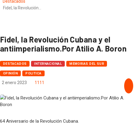
Destacados
Ante los riesgos de la Inteligencia Artificial, ¡Actuar Ya!. Por Saúl Escobar
Fidel, la Revolución…
Toledo
Venezuela 2026, Argentina 1955. Claves del movimientismo para enfrentar el
protectorado.Por Sergio Rodríguez Gelfenstein
Fidel, la Revolución Cubana y el
antiimperialismo.Por Atilio A. Boron
DESTACADOS
INTERNACIONAL
MEMORIAS DEL SUR
OPINIÓN
POLITICA
2 enero 2023
1111
64 Aniversario de la Revolución Cubana.