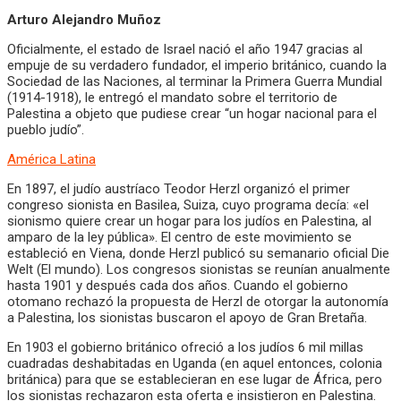
Arturo Alejandro Muñoz
Oficialmente, el estado de Israel nació el año 1947 gracias al
empuje de su verdadero fundador, el imperio británico, cuando la
Sociedad de las Naciones, al terminar la Primera Guerra Mundial
(1914-1918), le entregó el mandato sobre el territorio de
Palestina a objeto que pudiese crear “un hogar nacional para el
pueblo judío”.
América Latina
En 1897, el judío austríaco Teodor Herzl organizó el primer
congreso sionista en Basilea, Suiza, cuyo programa decía: «el
sionismo quiere crear un hogar para los judíos en Palestina, al
amparo de la ley pública». El centro de este movimiento se
estableció en Viena, donde Herzl publicó su semanario oficial Die
Welt (El mundo). Los congresos sionistas se reunían anualmente
hasta 1901 y después cada dos años. Cuando el gobierno
otomano rechazó la propuesta de Herzl de otorgar la autonomía
a Palestina, los sionistas buscaron el apoyo de Gran Bretaña.
En 1903 el gobierno británico ofreció a los judíos 6 mil millas
cuadradas deshabitadas en Uganda (en aquel entonces, colonia
británica) para que se establecieran en ese lugar de África, pero
los sionistas rechazaron esta oferta e insistieron en Palestina.