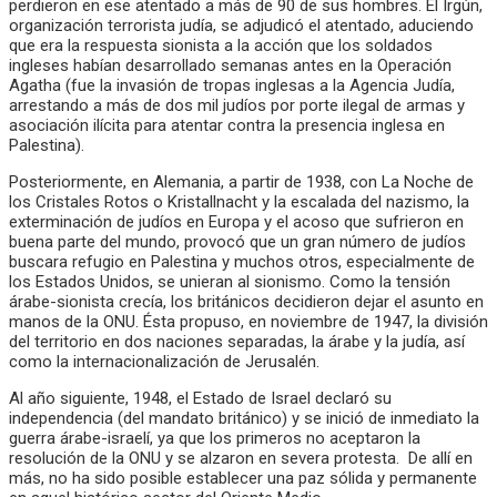
perdieron en ese atentado a más de 90 de sus hombres. El Irgún,
organización terrorista judía, se adjudicó el atentado, aduciendo
que era la respuesta sionista a la acción que los soldados
ingleses habían desarrollado semanas antes en la Operación
Agatha (fue la invasión de tropas inglesas a la Agencia Judía,
arrestando a más de dos mil judíos por porte ilegal de armas y
asociación ilícita para atentar contra la presencia inglesa en
Palestina).
Posteriormente, en Alemania, a partir de 1938, con La Noche de
los Cristales Rotos o Kristallnacht y la escalada del nazismo, la
exterminación de judíos en Europa y el acoso que sufrieron en
buena parte del mundo, provocó que un gran número de judíos
buscara refugio en Palestina y muchos otros, especialmente de
los Estados Unidos, se unieran al sionismo. Como la tensión
árabe-sionista crecía, los británicos decidieron dejar el asunto en
manos de la ONU. Ésta propuso, en noviembre de 1947, la división
del territorio en dos naciones separadas, la árabe y la judía, así
como la internacionalización de Jerusalén.
Al año siguiente, 1948, el Estado de Israel declaró su
independencia (del mandato británico) y se inició de inmediato la
guerra árabe-israelí, ya que los primeros no aceptaron la
resolución de la ONU y se alzaron en severa protesta. De allí en
más, no ha sido posible establecer una paz sólida y permanente