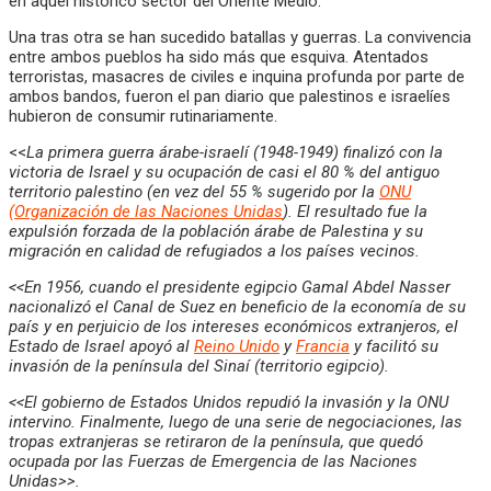
en aquel histórico sector del Oriente Medio.
Una tras otra se han sucedido batallas y guerras. La convivencia
entre ambos pueblos ha sido más que esquiva. Atentados
terroristas, masacres de civiles e inquina profunda por parte de
ambos bandos, fueron el pan diario que palestinos e israelíes
hubieron de consumir rutinariamente.
<<
La primera guerra árabe-israelí (1948-1949) finalizó con la
victoria de Israel y su ocupación de casi el 80 % del antiguo
territorio palestino (en vez del 55 % sugerido por la
ONU
(Organización de las Naciones Unidas
). El resultado fue la
expulsión forzada de la población árabe de Palestina y su
migración en calidad de refugiados a los países vecinos.
<<En 1956, cuando el presidente egipcio Gamal Abdel Nasser
nacionalizó el Canal de Suez en beneficio de la economía de su
país y en perjuicio de los intereses económicos extranjeros, el
Estado de Israel apoyó al
Reino Unido
y
Francia
y facilitó su
invasión de la península del Sinaí (territorio egipcio).
<<El gobierno de Estados Unidos repudió la invasión y la ONU
intervino. Finalmente, luego de una serie de negociaciones, las
tropas extranjeras se retiraron de la península, que quedó
ocupada por las Fuerzas de Emergencia de las Naciones
Unidas>>.