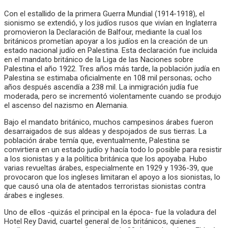
Con el estallido de la primera Guerra Mundial (1914-1918), el
sionismo se extendió, y los judíos rusos que vivían en Inglaterra
promovieron la Declaración de Balfour, mediante la cual los
británicos prometían apoyar a los judíos en la creación de un
estado nacional judío en Palestina. Esta declaración fue incluida
en el mandato británico de la Liga de las Naciones sobre
Palestina el año 1922. Tres años más tarde, la población judía en
Palestina se estimaba oficialmente en 108 mil personas; ocho
años después ascendía a 238 mil. La inmigración judía fue
moderada, pero se incrementó violentamente cuando se produjo
el ascenso del nazismo en Alemania.
Bajo el mandato británico, muchos campesinos árabes fueron
desarraigados de sus aldeas y despojados de sus tierras. La
población árabe temía que, eventualmente, Palestina se
convirtiera en un estado judío y hacía todo lo posible para resistir
a los sionistas y a la política británica que los apoyaba. Hubo
varias revueltas árabes, especialmente en 1929 y 1936-39, que
provocaron que los ingleses limitaran el apoyo a los sionistas, lo
que causó una ola de atentados terroristas sionistas contra
árabes e ingleses.
Uno de ellos -quizás el principal en la época- fue la voladura del
Hotel Rey David, cuartel general de los británicos, quienes