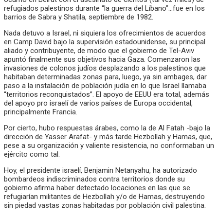
refugiados palestinos durante “la guerra del Líbano”…fue en los
barrios de Sabra y Shatila, septiembre de 1982.
Nada detuvo a Israel, ni siquiera los ofrecimientos de acuerdos
en Camp David bajo la supervisión estadounidense, su principal
aliado y contribuyente, de modo que el gobierno de Tel-Aviv
apuntó finalmente sus objetivos hacia Gaza. Comenzaron las
invasiones de colonos judíos desplazando a los palestinos que
habitaban determinadas zonas para, luego, ya sin ambages, dar
paso a la instalación de población judía en lo que Israel llamaba
“territorios reconquistados”. El apoyo de EEUU era total, además
del apoyo pro israelí de varios países de Europa occidental,
principalmente Francia.
Por cierto, hubo respuestas árabes, como la de Al Fatah -bajo la
dirección de Yasser Arafat- y más tarde Hezbollah y Hamas, que,
pese a su organización y valiente resistencia, no conformaban un
ejército como tal.
Hoy, el presidente israelí, Benjamin Netanyahu, ha autorizado
bombardeos indiscriminados contra territorios donde su
gobierno afirma haber detectado locaciones en las que se
refugiarían militantes de Hezbollah y/o de Hamas, destruyendo
sin piedad vastas zonas habitadas por población civil palestina.