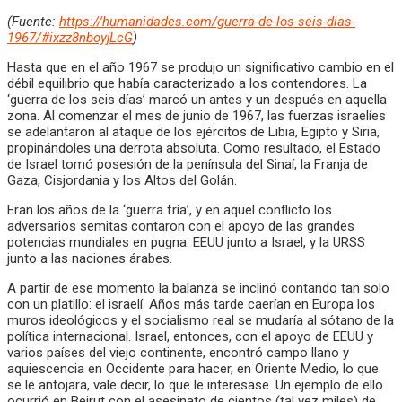
(Fuente:
https://humanidades.com/guerra-de-los-seis-dias-
1967/#ixzz8nboyjLcG
)
Hasta que en el año 1967 se produjo un significativo cambio en el
débil equilibrio que había caracterizado a los contendores. La
‘guerra de los seis días’ marcó un antes y un después en aquella
zona. Al comenzar el mes de junio de 1967, las fuerzas israelíes
se adelantaron al ataque de los ejércitos de Libia, Egipto y Siria,
propinándoles una derrota absoluta. Como resultado, el Estado
de Israel tomó posesión de la península del Sinaí, la Franja de
Gaza, Cisjordania y los Altos del Golán.
Eran los años de la ‘guerra fría’, y en aquel conflicto los
adversarios semitas contaron con el apoyo de las grandes
potencias mundiales en pugna: EEUU junto a Israel, y la URSS
junto a las naciones árabes.
A partir de ese momento la balanza se inclinó contando tan solo
con un platillo: el israelí. Años más tarde caerían en Europa los
muros ideológicos y el socialismo real se mudaría al sótano de la
política internacional. Israel, entonces, con el apoyo de EEUU y
varios países del viejo continente, encontró campo llano y
aquiescencia en Occidente para hacer, en Oriente Medio, lo que
se le antojara, vale decir, lo que le interesase. Un ejemplo de ello
ocurrió en Beirut con el asesinato de cientos (tal vez miles) de