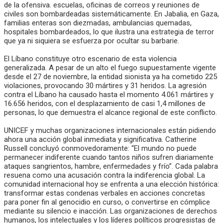
de la ofensiva. escuelas, oficinas de correos y reuniones de
civiles son bombardeadas sistemáticamente. En Jabalia, en Gaza,
familias enteras son diezmadas, ambulancias quemadas,
hospitales bombardeados, lo que ilustra una estrategia de terror
que ya ni siquiera se esfuerza por ocultar su barbarie.
El Líbano constituye otro escenario de esta violencia
generalizada. A pesar de un alto el fuego supuestamente vigente
desde el 27 de noviembre, la entidad sionista ya ha cometido 225
violaciones, provocando 30 mártires y 31 heridos. La agresión
contra el Líbano ha causado hasta el momento 4.061 mártires y
16.656 heridos, con el desplazamiento de casi 1,4 millones de
personas, lo que demuestra el alcance regional de este conflicto.
UNICEF y muchas organizaciones internacionales están pidiendo
ahora una acción global inmediata y significativa. Catherine
Russell concluyó conmovedoramente: “El mundo no puede
permanecer indiferente cuando tantos niños sufren diariamente
ataques sangrientos, hambre, enfermedades y frío”. Cada palabra
resuena como una acusación contra la indiferencia global. La
comunidad internacional hoy se enfrenta a una elección histórica:
transformar estas condenas verbales en acciones concretas
para poner fin al genocidio en curso, o convertirse en cómplice
mediante su silencio e inacción. Las organizaciones de derechos
humanos, los intelectuales y los líderes políticos progresistas de