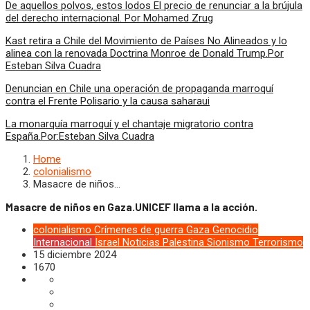
De aquellos polvos, estos lodos El precio de renunciar a la brújula
del derecho internacional. Por Mohamed Zrug
Kast retira a Chile del Movimiento de Países No Alineados y lo
alinea con la renovada Doctrina Monroe de Donald Trump.Por
Esteban Silva Cuadra
Denuncian en Chile una operación de propaganda marroquí
contra el Frente Polisario y la causa saharaui
La monarquía marroquí y el chantaje migratorio contra
España.Por:Esteban Silva Cuadra
Home
colonialismo
Masacre de niños…
Masacre de niños en Gaza.UNICEF llama a la acción.
colonialismo
Crímenes de guerra
Gaza
Genocidio
Internacional
Israel
Noticias
Palestina
Sionismo
Terrorismo
15 diciembre 2024
1670