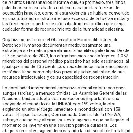
de Asuntos Humanitarios informa que, en promedio, tres niños
palestinos son asesinados cada semana por las fuerzas de
ocupación israelíes, como si esta violencia se hubiera convertido
en una rutina administrativa. el uso excesivo de la fuerza militar y
las frecuentes muertes de niños ilustran una política que niega
cualquier forma de reconocimiento de la humanidad palestina.
Organizaciones como el Observatorio Euromediterráneo de
Derechos Humanos documentan meticulosamente una
estrategia sistemática para eliminar a las élites palestinas. Desde
el 7 de octubre de 2023, las cifras han sido escalofriantes: 1.057
miembros del personal médico palestino han sido asesinados, al
igual que más de 135 científicos y académicos. Esta aniquilación
metódica tiene como objetivo privar al pueblo palestino de sus
recursos intelectuales y de su capacidad de reconstrucción.
La comunidad internacional comienza a manifestar reacciones,
aunque tardías y a menudo tímidas. La Asamblea General de las
Naciones Unidas adoptó dos resoluciones importantes: una
apoyando el mandato de la UNRWA con 159 votos, la otra
exigiendo un alto el fuego inmediato e incondicional con 158
votos. Philippe Lazzarini, Comisionado General de la UNRWA,
subrayó que no hay alternativa a esta agencia y que ha llegado el
momento de invertir en una solución política duradera. Los
ataques recientes siguen demostrando la indescriptible brutalidad