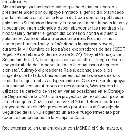
musulmanes.
Sin embargo, ya han hecho saber que no darían sus votos al
presidente Biden por su apoyo ilimitado al genocidio practicado
por la entidad sionista en la Franja de Gaza contra la población
palestina. «Si Estados Unidos y Europa realmente buscan la paz y
la seguridad internacionales, deben abandonar las mentiras y la
hipocresía y detener el genocidio cometido contra el pueblo
palestino». Así lo declaró el presidente iraní, Ébrahim Raïssi,
citado por Russia Today, refiriéndose a la agencia Novosti,
durante la VII Cumbre de los países exportadores de gas (GECF,
Argel, 29 de febrero-2 de marzo de 2024). “Hoy, el Consejo de
Seguridad de la ONU no logra alcanzar un alto el fuego debido al
apoyo ilimitado de Estados Unidos a la maquinaria de guerra
sionista”. Subrayó el presidente Raissi, aconsejando a los
dirigentes de Estados Unidos que escuchen las voces de sus
ciudadanos que rechazan lagenocidio en Gaza y dejar de apoyar
a la entidad sionista.A modo de recordatorio, Washington ha
utilizado su derecho de veto en varias ocasiones en el Consejo
de Seguridad de la ONU contra proyectos de resolución para un
alto el fuego en Gaza, la última vez el 20 de febrero contra un
proyecto de resolución presentado por Argelia al Consejo de
Seguridad de la ONU exigiendo un alto el fuego inmediato por
razones humanitarias en la Franja de Gaza.
Recientemente, en una entrevista con MSNBC el 9 de marzo, el