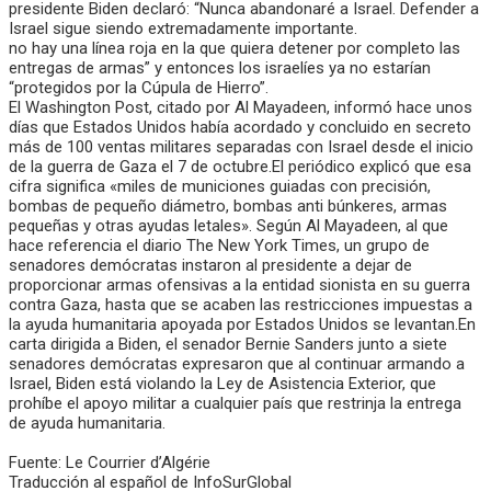
presidente Biden declaró: “Nunca abandonaré a Israel. Defender a
Israel sigue siendo extremadamente importante.
no hay una línea roja en la que quiera detener por completo las
entregas de armas” y entonces los israelíes ya no estarían
“protegidos por la Cúpula de Hierro”.
El Washington Post, citado por Al Mayadeen, informó hace unos
días que Estados Unidos había acordado y concluido en secreto
más de 100 ventas militares separadas con Israel desde el inicio
de la guerra de Gaza el 7 de octubre.El periódico explicó que esa
cifra significa «miles de municiones guiadas con precisión,
bombas de pequeño diámetro, bombas anti búnkeres, armas
pequeñas y otras ayudas letales». Según Al Mayadeen, al que
hace referencia el diario The New York Times, un grupo de
senadores demócratas instaron al presidente a dejar de
proporcionar armas ofensivas a la entidad sionista en su guerra
contra Gaza, hasta que se acaben las restricciones impuestas a
la ayuda humanitaria apoyada por Estados Unidos se levantan.En
carta dirigida a Biden, el senador Bernie Sanders junto a siete
senadores demócratas expresaron que al continuar armando a
Israel, Biden está violando la Ley de Asistencia Exterior, que
prohíbe el apoyo militar a cualquier país que restrinja la entrega
de ayuda humanitaria.
Fuente: Le Courrier d’Algérie
Traducción al español de InfoSurGlobal