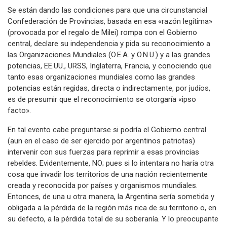
Se están dando las condiciones para que una circunstancial
Confederación de Provincias, basada en esa «razón legítima»
(provocada por el regalo de Milei) rompa con el Gobierno
central, declare su independencia y pida su reconocimiento a
las Organizaciones Mundiales (O.E.A. у O.N.U.) у a las grandes
potencias, EE.UU., URSS, Inglaterra, Francia, y conociendo que
tanto esas organizaciones mundiales como las grandes
potencias están regidas, directa o indirectamente, por judíos,
es de presumir que el reconocimiento se otorgaría «ipso
facto».
En tal evento cabe preguntarse si podría el Gobierno central
(aun en el caso de ser ejercido por argentinos patriotas)
intervenir con sus fuerzas para reprimir a esas provincias
rebeldes. Evidentemente, NO; pues si lo intentara no haría otra
cosa que invadir los territorios de una nación recientemente
creada y reconocida por países y organismos mundiales.
Entonces, de una u otra manera, la Argentina sería sometida y
obligada a la pérdida de la región más rica de su territorio o, en
su defecto, a la pérdida total de su soberanía. Y lo preocupante