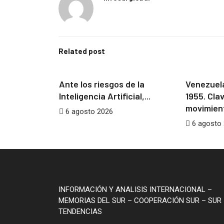
Related post
LONIALISMO
DESTACADOS
IA
ARGENTI
os, estos
Ante los riesgos de la
Venezuel
Inteligencia Artificial,...
1955. Cla
movimient
6 agosto 2026
6 agosto
INFORMACIÓN Y ANALISIS INTERNACIONAL –
MEMORIAS DEL SUR – COOPERACIÓN SUR – SUR 
TENDENCIAS