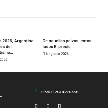
NA
CHAVISMO
AFRICA
NEOCOLONIALISMO
a 2026, Argentina
De aquellos polvos, estos
An
ves del
lodos El precio...
In
ismo...
6 agosto 2026
6
 2026
info@infosurglobal.com
–