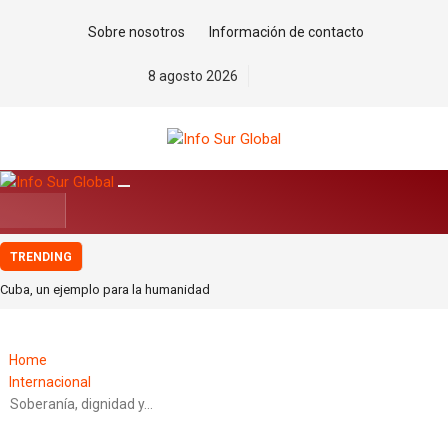
Sobre nosotros
Información de contacto
8 agosto 2026
TRENDING
Cuba, un ejemplo para la humanidad
Petro, el hombre que nunca se arrodilló
La estrategia migratoria de la monarquía marroquí y el jardín europeo.Por
Home
Pablo Jofré Leal
Internacional
Ante los riesgos de la Inteligencia Artificial, ¡Actuar Ya!. Por Saúl Escobar
Soberanía, dignidad y…
Toledo