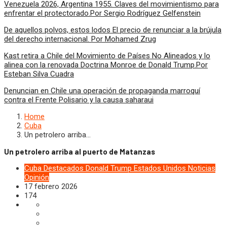
Venezuela 2026, Argentina 1955. Claves del movimientismo para
enfrentar el protectorado.Por Sergio Rodríguez Gelfenstein
De aquellos polvos, estos lodos El precio de renunciar a la brújula
del derecho internacional. Por Mohamed Zrug
Kast retira a Chile del Movimiento de Países No Alineados y lo
alinea con la renovada Doctrina Monroe de Donald Trump.Por
Esteban Silva Cuadra
Denuncian en Chile una operación de propaganda marroquí
contra el Frente Polisario y la causa saharaui
Home
Cuba
Un petrolero arriba…
Un petrolero arriba al puerto de Matanzas
Cuba
Destacados
Donald Trump
Estados Unidos
Noticias
Opinión
17 febrero 2026
174