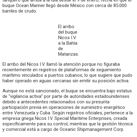
tanquero que arriba a la isla desde el 9 de enero, fecha en que el
buque Ocean Mariner llegó desde México con cerca de 85.000
barriles de crudo.
El arribo
del buque
Nicos I.V.
a la Bahía
de
Matanzas.
El arribo del Nicos I.V. llamó la atención porque no figuraba
recientemente en registros de plataformas de seguimiento
marítimo vinculados a puertos cubanos, lo que sugiere que pudo
haber operado en aguas cercanas sin emitir su posición activa.
Aunque no está sancionado, el buque se encuentra bajo estatus
de “vigilancia activa” por parte de autoridades estadounidenses
debido a antecedentes relacionados con su presunta
participación previa en operaciones de suministro energético
entre Venezuela y Cuba. Según registros oficiales, pertenece a la
empresa griega Nicos I.V. Special Maritime Enterprises, creada
específicamente para su control, mientras que la gestión técnica
y comercial está a cargo de Oceanic Shipmanagement Corp.