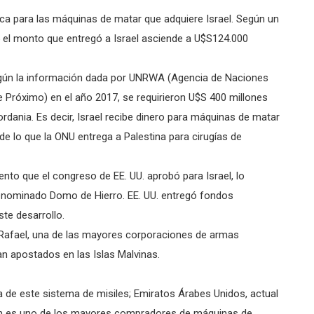
mica para las máquinas de matar que adquiere Israel. Según un
5 el monto que entregó a Israel asciende a U$S124.000
según la información dada por UNRWA (Agencia de Naciones
e Próximo) en el año 2017, se requirieron U$S 400 millones
rdania. Es decir, Israel recibe dinero para máquinas de matar
de lo que la ONU entrega a Palestina para cirugías de
ento que el congreso de EE. UU. aprobó para Israel, lo
 denominado Domo de Hierro. EE. UU. entregó fondos
ste desarrollo.
a Rafael, una de las mayores corporaciones de armas
ran apostados en las Islas Malvinas.
 de este sistema de misiles; Emiratos Árabes Unidos, actual
ien es uno de los mayores compradores de máquinas de