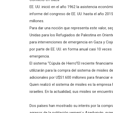
EE. UU. inició en el año 1962 la asistencia econó
informe del congreso de EE. UU. hasta el año 201
millones.
Para dar una noción que representa este valor, 
Unidas para los Refugiados de Palestina en Orient
para intervenciones de emergencia en Gaza y Cisjo
por parte de EE. UU. en forma anual casi 10 veces 
emergencia.
El sistema “Cúpula de Hierro”El reciente financiami
utilizarán para la compra del sistema de misiles
adicionales por U$S1.600 millones para financiar e
Quien realizó el sistema de misiles es la empres
israelíes. En la actualidad, sus misiles se encuent
Dos países han mostrado su interés por la compra
agresor de la población yemení y Azerbaiyán, qu