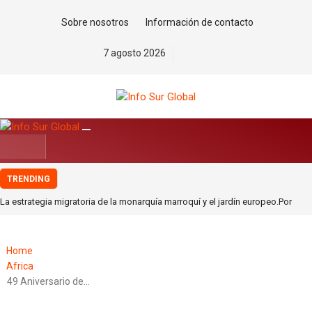
Sobre nosotros
Información de contacto
7 agosto 2026
TRENDING
La estrategia migratoria de la monarquía marroquí y el jardín europeo.Por
Pablo Jofré Leal
Ante los riesgos de la Inteligencia Artificial, ¡Actuar Ya!. Por Saúl Escobar
Home
Toledo
Africa
Venezuela 2026, Argentina 1955. Claves del movimientismo para enfrentar el
49 Aniversario de…
protectorado.Por Sergio Rodríguez Gelfenstein