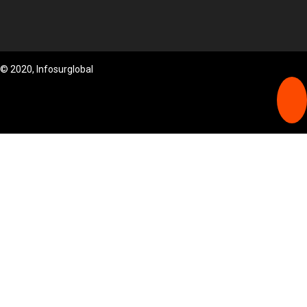
© 2020, Infosurglobal
PORTADA
POLITICA
ECONOMÍA
TENDENCIAS
MEMORIAS DEL SUR