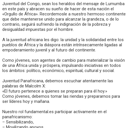
Juventud del Congo, sean los heraldos del mensaje de Lumumba
en este país y abracen su sueño de hacer de esta nación el
«Orgullo de África». Recordemosle a nuestro hermoso continente
que debe mantenerse unido para alcanzar la grandeza, o de lo
contrario, seguirá sufriendo la indignación de la pobreza y
desigualdad impuestas por el hombre.
A la juventud africana les digo: la unidad y la solidaridad entre los
pueblos de África y la diáspora están intrínsecamente ligadas al
empoderamiento juvenil y al futuro del continente.
Como jóvenes, son agentes de cambio para materializar la visión
de una África unida y próspera, impulsando iniciativas en todos
los ámbitos: político, económico, espiritual, cultural y social.
Juventud Panafricana, debemos escuchar atentamente las
palabras de Malcolm X:
«El futuro pertenece a quienes se preparan para él hoy.»
Como jóvenes, debemos tomar las riendas y prepararnos para
ser líderes hoy y mañana.
Nuestro rol fundamental.es participar activamente en el
panafricanismo:
– Sensibilizando,
– Movilizando apoyos,