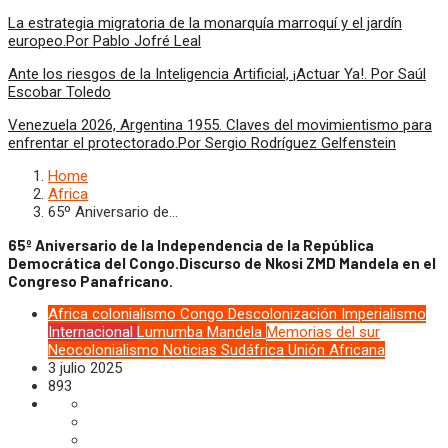
La estrategia migratoria de la monarquía marroquí y el jardín
europeo.Por Pablo Jofré Leal
Ante los riesgos de la Inteligencia Artificial, ¡Actuar Ya!. Por Saúl
Escobar Toledo
Venezuela 2026, Argentina 1955. Claves del movimientismo para
enfrentar el protectorado.Por Sergio Rodríguez Gelfenstein
Home
Africa
65º Aniversario de…
65º Aniversario de la Independencia de la República
Democrática del Congo.Discurso de Nkosi ZMD Mandela en el
Congreso Panafricano.
Africa
colonialismo
Congo
Descolonización
Imperialismo
Internacional
Lumumba
Mandela
Memorias del sur
Neocolonialismo
Noticias
Sudáfrica
Unión Africana
3 julio 2025
893