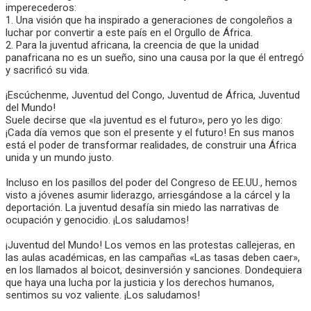
imperecederos:
1. Una visión que ha inspirado a generaciones de congoleños a
luchar por convertir a este país en el Orgullo de África.
2. Para la juventud africana, la creencia de que la unidad
panafricana no es un sueño, sino una causa por la que él entregó
y sacrificó su vida.
¡Escúchenme, Juventud del Congo, Juventud de África, Juventud
del Mundo!
Suele decirse que «la juventud es el futuro», pero yo les digo:
¡Cada día vemos que son el presente y el futuro! En sus manos
está el poder de transformar realidades, de construir una África
unida y un mundo justo.
Incluso en los pasillos del poder del Congreso de EE.UU., hemos
visto a jóvenes asumir liderazgo, arriesgándose a la cárcel y la
deportación. La juventud desafía sin miedo las narrativas de
ocupación y genocidio. ¡Los saludamos!
¡Juventud del Mundo! Los vemos en las protestas callejeras, en
las aulas académicas, en las campañas «Las tasas deben caer»,
en los llamados al boicot, desinversión y sanciones. Dondequiera
que haya una lucha por la justicia y los derechos humanos,
sentimos su voz valiente. ¡Los saludamos!