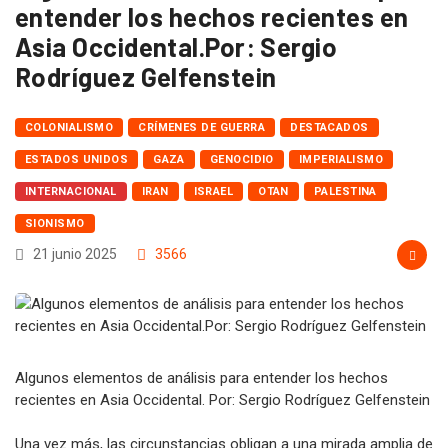
entender los hechos recientes en
Asia Occidental.Por: Sergio
Rodríguez Gelfenstein
COLONIALISMO
CRÍMENES DE GUERRA
DESTACADOS
ESTADOS UNIDOS
GAZA
GENOCIDIO
IMPERIALISMO
INTERNACIONAL
IRAN
ISRAEL
OTAN
PALESTINA
SIONISMO
21 junio 2025
3566
Algunos elementos de análisis para entender los hechos
recientes en Asia Occidental. Por: Sergio Rodríguez Gelfenstein
Una vez más, las circunstancias obligan a una mirada amplia de