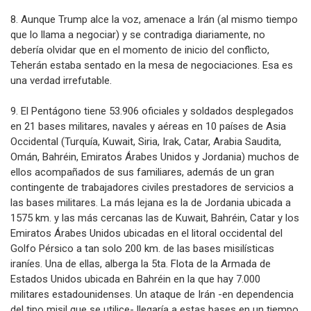
8. Aunque Trump alce la voz, amenace a Irán (al mismo tiempo
que lo llama a negociar) y se contradiga diariamente, no
debería olvidar que en el momento de inicio del conflicto,
Teherán estaba sentado en la mesa de negociaciones. Esa es
una verdad irrefutable.
9. El Pentágono tiene 53.906 oficiales y soldados desplegados
en 21 bases militares, navales y aéreas en 10 países de Asia
Occidental (Turquía, Kuwait, Siria, Irak, Catar, Arabia Saudita,
Omán, Bahréin, Emiratos Árabes Unidos y Jordania) muchos de
ellos acompañados de sus familiares, además de un gran
contingente de trabajadores civiles prestadores de servicios a
las bases militares. La más lejana es la de Jordania ubicada a
1575 km. y las más cercanas las de Kuwait, Bahréin, Catar y los
Emiratos Árabes Unidos ubicadas en el litoral occidental del
Golfo Pérsico a tan solo 200 km. de las bases misilísticas
iraníes. Una de ellas, alberga la 5ta. Flota de la Armada de
Estados Unidos ubicada en Bahréin en la que hay 7.000
militares estadounidenses. Un ataque de Irán -en dependencia
del tipo misil que se utilice- llegaría a estas bases en un tiempo