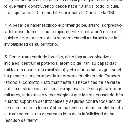
3. Estos hechos le dieron a Irán el aval para que pusiera en uso
lo que viene construyendo desde hace 40 años, todo lo cual,
esta ajustado al Derecho Internacional y la Carta de la ONU.
4. A pesar de haber recibido el primer golpe, artero, sorpresivo
y doloroso, Irán se repuso rápidamente, contratacó e inició el
quiebre del paradigma de la supremacía militar israelí y de la
inviolabilidad de su territorio.
5. Con el transcurrir de los días, al no lograr los objetivos
iniciales: destruir el potencial atómico de Irán, su capacidad
militar (en especial la misilística) y eliminar su liderazgo, Israel
ha pasado a implorar por la incorporación directa de Estados
Unidos al conflicto. Esto manifiesta su necesidad de salvarse
ante la destrucción inusitada e impensada de sus plataformas
militares, industriales y tecnológicas que le está causando Irán
cuando suponían ser intocables y seguras contra toda acción
de un enemigo externo. Así, se ha hecho patente su debilidad y
el fracaso en la tan cacareada idea de la infalibilidad de su
“escudo de hierro”.