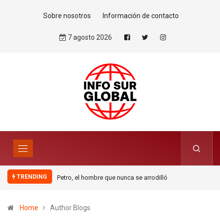
Sobre nosotros
Información de contacto
7 agosto 2026
TRENDING
Petro, el hombre que nunca se arrodilló
La estrategia migratoria de la
monarquía marroquí y el jardí
europeo.Por Pablo Jofré Leal
Home
Author Blogs