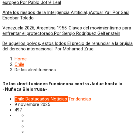
europeo.Por Pablo Jofré Leal
Ante los riesgos de la Inteligencia Artificial, ¡Actuar Ya!. Por Saúl
Escobar Toledo
Venezuela 2026, Argentina 1955. Claves del movimientismo para
enfrentar el protectorado.Por Sergio Rodríguez Gelfenstein
De aquellos polvos, estos lodos El precio de renunciar a la brújula
del derecho internacional. Por Mohamed Zrug
Home
Chile
De las «Instituciones…
De las «Instituciones Funcionan» contra Jadue hasta la
«Muñeca Bielorrusa».
Chile
Destacados
Noticias
Tendencias
9 noviembre 2025
497