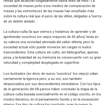
rentas que alcanzan holgadamente hasta fines de mes? La
sociedad de masas junto a los medios de comunicación de
masas y las estrecheces de las masas han enseñado más
sobre la cultura real que el juicio de las elites, delgadas a fuerza
de un deleite aislado.
La cultura-culta (la que vivimos y tratamos de aprender y de
aprehender nosotros los viejos mayores de 60 años) tenía en
su cabeza una sociedad atestada del saber elitista, pero la
sociedad actual sólo puede moverse sin cargas ni nudos
trascendentes. Esta cultura sin culto, sin bibliografías, apenas
pesa, y la liviandad de su memoria es consecuente con su gran
velocidad y complejidad desplegada en superficie.
Los ilustrados (es decir, de nuevo ‘nosotros’ los viejos) odian
ciertamente la ligereza pero, a su vez, son también
despreciados por sus descendientes inmediatos. Con los hijos
de la generación del 68 parece haber concluido la etapa de la
cultura-culta basada esencialmente en el código escrito, en los
modos literarios, en el pensamiento hondo y en la excavación
interior. Ese tipo de cultura ha concluido, pues la nueva, la