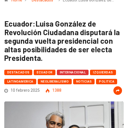
Home
Destacados
Ecuador:Luisa González de…
Ecuador:Luisa González de
Revolución Ciudadana disputará la
segunda vuelta presidencial con
altas posibilidades de ser electa
Presidenta.
DESTACADOS
ECUADOR
INTERNACIONAL
IZQUIERDAS
LATINOAMERICA
NEOLIBERALISMO
NOTICIAS
POLITICA
10 febrero 2025
1388