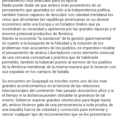
pensamiento muy avanzado para su época.
Nadie puede dudar de que ambos eran poseedores de un
pensamiento que apuntaba no sólo a la independencia política,
también fueron capaces de descubrir con claridad meridiana los
retos que afrontarían las repúblicas americanas en su devenir
económico ante una Europa y un Estados Unidos que ya
mostraban su voracidad y apetencia por las grandes riquezas y el
enorme potencial productivo de América.
Siendo la economía “la sustancia” de la gestión gubernamental
en cuanto a la búsqueda de la felicidad y la solución de los
problemas más acuciantes de los pueblos, es imperativo resaltar
el pensamiento de ambos Libertadores como elemento esencial
de una cercanía conceptual y práctica que de habérsele
permitido, también la hubieran puesto al servicio de los pueblos
de la América meridional, de la misma manera que lo hicieron con
sus espadas en los campos de batalla.
Su encuentro en Guayaquil se inscribe como uno de los más
grandes acontecimientos en la historia de las relaciones
internacionales del continente. Han pasado doscientos años y ni
el tiempo ni la distancia pueden obnubilar la grandeza de tal
evento. Debieron superar grandes obstáculos para llegar hasta
ahí, ambos hicieron gala de una perseverancia a toda prueba, de
una inaudita fuerza de voluntad y convicción para enfrentar y
vencer cualquier tipo de inconvenientes que se les presentaron