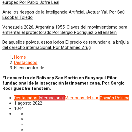
europeo.Por Pablo Jofré Leal
Ante los riesgos de la Inteligencia Artificial, ¡Actuar Ya!. Por Saúl
Escobar Toledo
Venezuela 2026, Argentina 1955. Claves del movimientismo para
enfrentar el protectorado.Por Sergio Rodríguez Gelfenstein
De aquellos polvos, estos lodos El precio de renunciar a la brújula
del derecho internacional. Por Mohamed Zrug
Home
Destacados
El encuentro de…
El encuentro de Bolívar y San Martín en Guayaquil.Pilar
fundacional de la integración latinoamericana. Por:Sergio
Rodríguez Gelfenstein.
Destacados
Internacional
Memorias del sur
Opinión
Politica
1 agosto 2022
1044