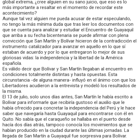
global extrema, ¿cree alguien en su sano juicio, que eso es lo
más importante a resaltar en el momento de recordar este
acontecimiento?
Aunque tal vez alguien me pueda acusar de estar especulando,
no tengo la más mínima duda que tras leer los documentos con
que se cuenta para analizar y estudiar el Encuentro de Guayaquil
que arriba a su fecha bicentenaria se puede afirmar con plena
convicción que San Martín y Bolívar hicieron de la contradicción el
instrumento catalizador para avanzar en aquello en lo que sí
estaban de acuerdo y por lo que entregaron lo mejor de sus
gloriosas vidas: la independencia y la libertad de la América
española.
Es válido decir que Bolívar y San Martín llegaban al encuentro en
condiciones totalmente distintas y hasta opuestas. Esta
circunstancia -de alguna manera- influyó en el ánimo con que los
Libertadores acudieron a la entrevista y modeló los resultados de
la misma.
El 13 de julio, solo unos días antes, San Martín le había escrito a
Bolívar para informarle que recibiría gustoso el auxilio que le
había ofrecido para concretar la independencia del Perú y le hace
saber que navegaría hasta Guayaquil para encontrarse con él en
Quito. No sabía que el caraqueño se hallaba en el puerto desde
hacía dos días atrás, tampoco conocía los movimientos que se
habían producido en la ciudad durante las últimas jornadas. La
llegada de San Martín a Guayaquil fue sorpresiva para Bolívar.