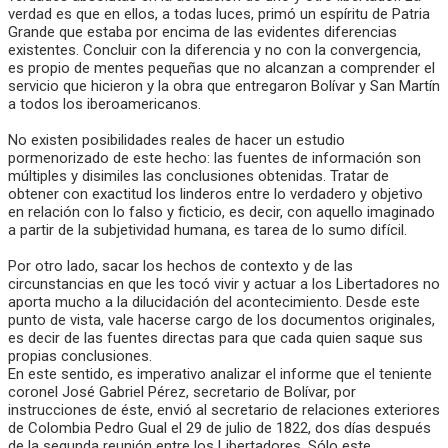
verdad es que en ellos, a todas luces, primó un espíritu de Patria
Grande que estaba por encima de las evidentes diferencias
existentes. Concluir con la diferencia y no con la convergencia,
es propio de mentes pequeñas que no alcanzan a comprender el
servicio que hicieron y la obra que entregaron Bolívar y San Martín
a todos los iberoamericanos.
No existen posibilidades reales de hacer un estudio
pormenorizado de este hecho: las fuentes de información son
múltiples y disimiles las conclusiones obtenidas. Tratar de
obtener con exactitud los linderos entre lo verdadero y objetivo
en relación con lo falso y ficticio, es decir, con aquello imaginado
a partir de la subjetividad humana, es tarea de lo sumo difícil.
Por otro lado, sacar los hechos de contexto y de las
circunstancias en que les tocó vivir y actuar a los Libertadores no
aporta mucho a la dilucidación del acontecimiento. Desde este
punto de vista, vale hacerse cargo de los documentos originales,
es decir de las fuentes directas para que cada quien saque sus
propias conclusiones.
En este sentido, es imperativo analizar el informe que el teniente
coronel José Gabriel Pérez, secretario de Bolívar, por
instrucciones de éste, envió al secretario de relaciones exteriores
de Colombia Pedro Gual el 29 de julio de 1822, dos días después
de la segunda reunión entre los Libertadores. Sólo este