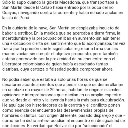
Sólo lo supo cuando la goleta Macedonia, que transportaba a
San Martín desde El Callao había entrado por la boca del río
Guayas, navegando contra la corriente y había echado anclas en
la isla de Puná.
En la cubierta de la nave, San Martín se desplazaba inquieto de
babor a estribor. En la medida que se acercaba a tierra firme, la
incertidumbre y la preocupación iban en aumento sin aún tener
una explicación cierta del sentimiento que lo acompañaba, tal vez
fuera por la presión que le significaba regresar a Lima con las
manos vacías sin cumplir el objetivo propuesto, pero también
estaba conmovido por la proximidad de su encuentro con el
Libertador colombiano de quien había escuchado tantas
diatribas, cuya certeza o falsedad podría comprobar ahora.
No podía saber que estaba a solo unas horas de que se
desataran acontecimientos que a pesar de que se desarrollarían
en un plazo no mayor de 20 horas, habrían de originar disimiles
opiniones e interpretaciones que oscilan en un amplio espectro
que va desde el mito y la leyenda hasta la más pura elucubración.
He aquí que los historiadores de la derrota y el conflicto ponen
como esencia del encuentro las desaveniencias propias de
hombres distintos, con origen diferente, pasado disparejo y que –
como se ha dicho antes- acudían al encuentro en desigualdad de
condiciones. Es verdad que Bolívar dio por “solucionado” el