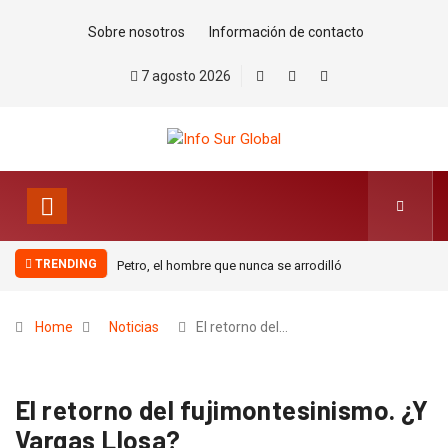
Sobre nosotros
Información de contacto
7 agosto 2026
TRENDING
Petro, el hombre que nunca se arrodilló
La estrategia migratoria de la
monarquía marroquí y el jardín
europeo.Por Pablo Jofré Leal
Home
Noticias
El retorno del…
El retorno del fujimontesinismo. ¿Y
Vargas Llosa?