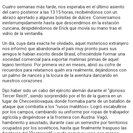
Cuatro semanas más tarde, nos esperaba en el último asiento
del carro posterior a las 13:15 horas, recibiéndonos con un
abrazo apretado y algunas bolsitas de dulces. Conversamos
ininterrumpidamente hasta que descendimos en la estación
curicana, despidiéndonos de Erick que movía su mano tras el
vidrio de la ventanilla.
Un día, cuya data exacta he olvidado, aquel misterioso extranjero
nos informó que abandonaría el país muy pronto pues sus
amigos le habían escrito desde Brasil, ofreciéndole formar una
sociedad comercial para exportar materias primas de aquel
lejano territorio. Por primera vez en meses, abrió su cofre de
recuerdos para relatarnos quién era realmente, dejándonos con
un palmo de narices y la locura de la aventura danzando en
nuestros corazones.
Dijo haber sido un cabo del ejército alemán durante el “glorioso
Tercer Reich”, siendo sorprendido por el fin de la guerra en un
lugar de Checoeslovaquia, donde formaba parte de un batallón de
ataque que combatía a los “rusos malditos». Logró escabullirse
por los campos, cambiando su uniforme por ropas de trabajador
agrícola y dirigiéndose a la frontera con Austria. Vagó,
hambriento y asustado, durante casi un semestre por territorios
ocupados por los soviéticos, hasta que finalmente traspuso las