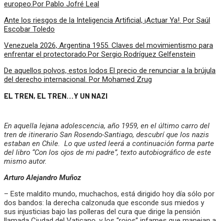
europeo.Por Pablo Jofré Leal
Ante los riesgos de la Inteligencia Artificial, ¡Actuar Ya!. Por Saúl
Escobar Toledo
Venezuela 2026, Argentina 1955. Claves del movimientismo para
enfrentar el protectorado.Por Sergio Rodríguez Gelfenstein
De aquellos polvos, estos lodos El precio de renunciar a la brújula
del derecho internacional. Por Mohamed Zrug
EL TREN, EL TREN…Y UN NAZI
En aquella lejana adolescencia, año 1959, en el último carro del
tren de itinerario San Rosendo-Santiago, descubrí que los nazis
estaban en Chile. Lo que usted leerá a continuación forma parte
del libro “Con los ojos de mi padre”, texto autobiográfico de este
mismo autor.
Arturo Alejandro Muñoz
– Este maldito mundo, muchachos, está dirigido hoy día sólo por
dos bandos: la derecha calzonuda que esconde sus miedos y
sus injusticias bajo las polleras del cura que dirige la pensión
llamada Ciudad del Vaticano, y los “rojos” infames que manejan a