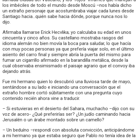
los imbéciles de todo el mundo desde Moscú –nos había dicho
un extraño personaje que acostumbraba viajar cada lunes desde
Santiago hacia…quién sabe hacia dónde, porque nunca nos lo
dijo.
Afirmaba llamarse Erick Hecvlika; yo calculaba su edad en unos
cincuenta y cinco años. Su castellano mostraba rasgos del
idioma alemán no bien movía la boca para saludar, lo que hacía
con muy pocas personas ya que prefería viajar solo, en el último
asiento del carro final y siempre abría la puerta del mismo para
fumar un cigarrillo afirmado en la barandilla metálica, desde la
cual observaba ensimismado el paisaje agrario que el convoy iba
dejando atrás.
Fue mi hermano quien lo descubrió una lluviosa tarde de mayo,
sentándose a su lado e iniciando una conversación que el
extraño hombre cortó súbitamente con una pregunta cuyo
contenido recién ahora vine a traducir.
– Si estuvieras en el desierto del Sahara, muchacho –dijo con su
voz de acero- ¿Qué preferirías ser? ¿Un judío caminando hacia
Jerusalén o un árabe montado sobre un camello?
– Un beduíno –respondí con absoluta convicción, anticipándome
a mi hermano ya que estaba seguro que Pablo no tenía idea de la