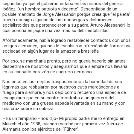
seguridad ya que el gobierno estaba en las manos del general
Ibáñez, “un hombre patriota y decente”. Desconfiaba de un
posible mandato de Jorge Alessandri porque creía que “el paleta”
traería consigo algunas de las monsergas y dictámenes
socialistoides que pertenecieron a su padre, Arturo Alessandri, lo
cual pondría en jaque una vez más su débil estabilidad.
Afortunadamente, había logrado restablecer contactos con unos
amigos alemanes, quienes le escribieron ofreciéndole formar una
sociedad en algún lugar de la amazonia brasileña.
Por eso, se marcharía pronto, pero no quería hacerlo sin antes
despedirse de nosotros y asegurarnos que siempre nos llevaría
en su cansado corazón de guerrero germano.
Nos besó en las mejillas traspasándonos la humedad de sus
lágrimas que resbalaron por nuestros cutis marcándonos a
fuego para siempre, y nos dejó como recuerdo una especie de
escapulario que en su centro mostraba a un guerrero del
medioevo con una gruesa espada levantada en su mano y con
una cruz sobre su cabeza.
– Es un templario –nos dijo- Mi propio padre me lo entregó en
Münich el año 1938, cuando marché por primera vez fuera de
Alemania con los ejércitos del “Führer”.