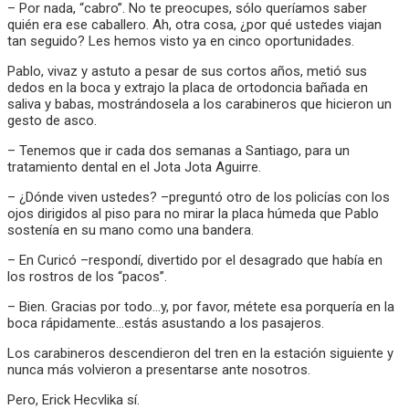
– Por nada, “cabro”. No te preocupes, sólo queríamos saber
quién era ese caballero. Ah, otra cosa, ¿por qué ustedes viajan
tan seguido? Les hemos visto ya en cinco oportunidades.
Pablo, vivaz y astuto a pesar de sus cortos años, metió sus
dedos en la boca y extrajo la placa de ortodoncia bañada en
saliva y babas, mostrándosela a los carabineros que hicieron un
gesto de asco.
– Tenemos que ir cada dos semanas a Santiago, para un
tratamiento dental en el Jota Jota Aguirre.
– ¿Dónde viven ustedes? –preguntó otro de los policías con los
ojos dirigidos al piso para no mirar la placa húmeda que Pablo
sostenía en su mano como una bandera.
– En Curicó –respondí, divertido por el desagrado que había en
los rostros de los “pacos”.
– Bien. Gracias por todo…y, por favor, métete esa porquería en la
boca rápidamente…estás asustando a los pasajeros.
Los carabineros descendieron del tren en la estación siguiente y
nunca más volvieron a presentarse ante nosotros.
Pero, Erick Hecvlika sí.