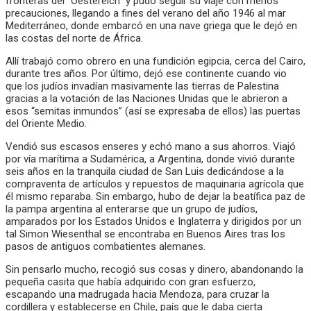
fronteras del “Öestereich” y pudo seguir su viaje con menos
precauciones, llegando a fines del verano del año 1946 al mar
Mediterráneo, donde embarcó en una nave griega que le dejó en
las costas del norte de África.
Allí trabajó como obrero en una fundición egipcia, cerca del Cairo,
durante tres años. Por último, dejó ese continente cuando vio
que los judíos invadían masivamente las tierras de Palestina
gracias a la votación de las Naciones Unidas que le abrieron a
esos “semitas inmundos” (así se expresaba de ellos) las puertas
del Oriente Medio.
Vendió sus escasos enseres y echó mano a sus ahorros. Viajó
por vía marítima a Sudamérica, a Argentina, donde vivió durante
seis años en la tranquila ciudad de San Luis dedicándose a la
compraventa de artículos y repuestos de maquinaria agrícola que
él mismo reparaba. Sin embargo, hubo de dejar la beatífica paz de
la pampa argentina al enterarse que un grupo de judíos,
amparados por los Estados Unidos e Inglaterra y dirigidos por un
tal Simon Wiesenthal se encontraba en Buenos Aires tras los
pasos de antiguos combatientes alemanes.
Sin pensarlo mucho, recogió sus cosas y dinero, abandonando la
pequeña casita que había adquirido con gran esfuerzo,
escapando una madrugada hacia Mendoza, para cruzar la
cordillera y establecerse en Chile, país que le daba cierta