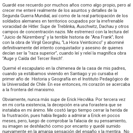
Guardé ese recuerdo por muchos años como algo propio, pero al
crecer me enteré realmente de los asuntos y detalles de la
Segunda Guerra Mundial, así como de la real participación de los
soldados alemanes en territorios ocupados por la irrefrenable
voracidad de Hitler. Supe de Treblinka, Auschwitz, Dachau y otros
campos de concentración nazis. Me estremecí con la lectura del
“Juicio de Nüremberg” y la terrible historia de “Ana Frank”; lloré
con la obra de Virgil Georghiu, “La Hora Veinticinco” y abominé
definitivamente del intento conquistador y asesino de quienes
decían ser la “raza superior”, cuando leí y releí la magnífica obra
“Auge y Caída del Tercer Reich”.
Quemé el escapulario en la chimenea de la casa de mis padres,
cuando ya estábamos viviendo en Santiago y yo cursaba el
primer año de Historia y Geografía en el Instituto Pedagógico de
la Universidad de Chile. En ese entonces, mi corazón se acercaba
a la frontera del marxismo.
Obviamente, nunca más supe de Erick Hecvlika. Por tercera vez
en mi corta existencia, la decepción era una forastera que se
instalaba en mi ánimo. Me costó largo tiempo cerrar la herida de
la frustración, pues había llegado a admirar a Erick en pocos
meses, pero, luego de comprobar la falacia de su pensamiento,
su imagen se deshilachó como por encanto y quedé sumido
nuevamente en la amarga sensación del engaño y la mentira. No