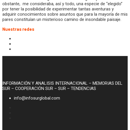
obstante, me consideraba, así y todo, una especie de “elegido”
por tener la posibilidad de experimentar tantas aventuras y
adquirir conocimientos sobre asuntos que para la mayoría de mis
pares constituían un misterioso camino de insondable paisaje.
Nuestras redes
INFORMACIÓN Y ANALISIS INTERNACIONAL – MEMORIAS DEL
SUR – COOPERACIÓN SUR – SUR – TENDENCIAS
info@infosurglobal.com