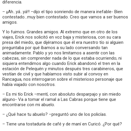
diferencia.
– ¡¡Ah…yá…yá!! –dijo el tipo sonriendo de manera inefable- Bien
contestado…muy bien contestado. Creo que vamos a ser buenos
amigos.
Y lo fuimos. Grandes amigos. Al extremo que en otro de los
viajes, Erick nos solicitó en voz baja y misteriosa, con su cara
presa del miedo, que dijéramos que él era nuestro tío si alguien
preguntaba por qué íbamos a su lado conversando tan
animadamente. Pablo y yo nos limitamos a asentir con las
cabezas, sin comprender nada de lo que estaba ocurriendo; ni
siquiera entendimos algo cuando Erick abandonó el tren en la
estación de Pelequén y minutos después tres carabineros, que
vestían de civil y que habíamos visto subir al convoy en
Rancagua, nos interrogaron sobre el misterioso personaje que
había viajado con nosotros.
– Es mi tío Erick –mentí, con absoluto desparpajo y sin miedo
alguno- Va a tomar el ramal a Las Cabras porque tiene que
encontrarse con mi abuelo.
– ¿Qué hace tu abuelo? –preguntó uno de los policías.
– Tiene una tostaduría de café y de maní en Curicó. ¿Por qué?