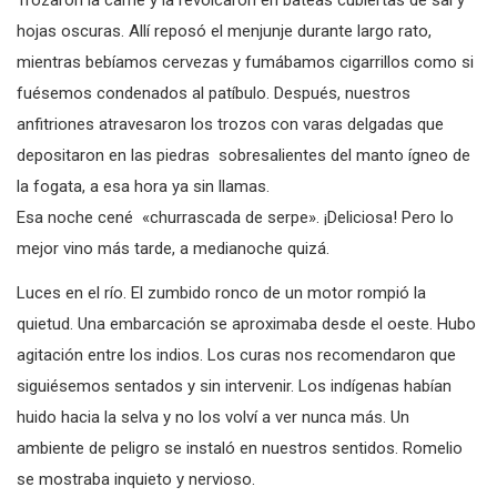
Trozaron la carne y la revolcaron en bateas cubiertas de sal y
hojas oscuras. Allí reposó el menjunje durante largo rato,
mientras bebíamos cervezas y fumábamos cigarrillos como si
fuésemos condenados al patíbulo. Después, nuestros
anfitriones atravesaron los trozos con varas delgadas que
depositaron en las piedras sobresalientes del manto ígneo de
la fogata, a esa hora ya sin llamas.
Esa noche cené «churrascada de serpe». ¡Deliciosa! Pero lo
mejor vino más tarde, a medianoche quizá.
Luces en el río. El zumbido ronco de un motor rompió la
quietud. Una embarcación se aproximaba desde el oeste. Hubo
agitación entre los indios. Los curas nos recomendaron que
siguiésemos sentados y sin intervenir. Los indígenas habían
huido hacia la selva y no los volví a ver nunca más. Un
ambiente de peligro se instaló en nuestros sentidos. Romelio
se mostraba inquieto y nervioso.