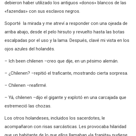
debieron haber utilizado los antiguos «donos» blancos de las
«fazendas» con sus esclavos negros.
Soporté la mirada y me atreví a responder con una ojeada de
arriba abajo, desde el pelo hirsuto y revuelto hasta las botas
escalpadas por el uso y la lama. Después, clavé mi vista en los
ojos azules del holandés.
– Ich been chilenen –creo que dije, en un pésimo alemán.
– ¿Chilenen? –repitió el traficante, mostrando cierta sorpresa.
– Chilenen –reafirmé.
– Yá, chilenen –dijo el gigante y explotó en una carcajada que
estremeció las chozas.
Los otros holandeses, incluidos los sacerdotes, le
acompañaron con risas sarcásticas. Les provocaba hilaridad
que un habitante de lo que ellos llamaban «la franjita» pudiese