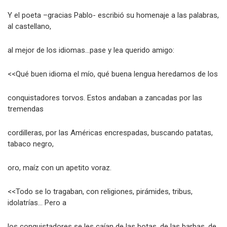
Y el poeta –gracias Pablo- escribió su homenaje a las palabras,
al castellano,
al mejor de los idiomas…pase y lea querido amigo:
<<Qué buen idioma el mío, qué buena lengua heredamos de los
conquistadores torvos. Estos andaban a zancadas por las
tremendas
cordilleras, por las Américas encrespadas, buscando patatas,
tabaco negro,
oro, maíz con un apetito voraz.
<<Todo se lo tragaban, con religiones, pirámides, tribus,
idolatrías… Pero a
los conquistadores se les caían de las botas, de las barbas, de