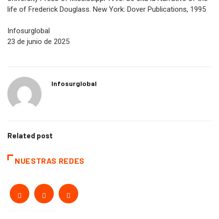
[6] Madsen, Deborah L. (1998). American Exceptionalism.
University Press of Mississippi 1998. Se cita la Narrative of the
life of Frederick Douglass. New York: Dover Publications, 1995
Infosurglobal
23 de junio de 2025
Infosurglobal
Related post
NUESTRAS REDES