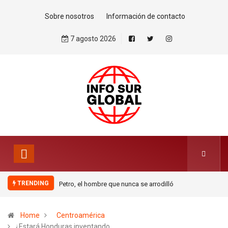
Sobre nosotros
Información de contacto
7 agosto 2026
TRENDING
re que nunca se arrodilló
La estrategia migratoria de la
monarquía marroquí y el jardín
europeo.Por Pablo Jofré Leal
Home
Centroamérica
¿Estará Honduras inventando…