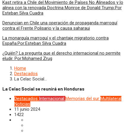
Kast retira a Chile del Movimiento de Países No Alineados y lo
alinea con la renovada Doctrina Monroe de Donald Trump.Por
Esteban Silva Cuadra
Denuncian en Chile una operación de propaganda marroquí
contra el Frente Polisario y la causa saharaui
La monarquía marroquí y el chantaje migratorio contra
España.Por:Esteban Silva Cuadra
¿Quién? La pregunta que el derecho internacional no permite
eludir. Por:Mohamed Zrug
Home
Destacados
La Celac Social…
La Celac Social se reunirá en Honduras
Destacados
Internacional
Memorias del sur
Multilateral
Noticias
11 junio 2024
1422