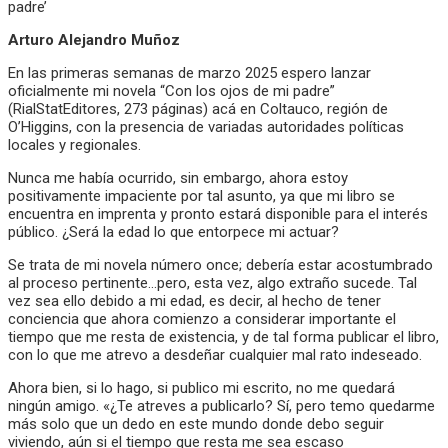
Arturo Alejandro Muñoz
En las primeras semanas de marzo 2025 espero lanzar
oficialmente mi novela “Con los ojos de mi padre”
(RialStatEditores, 273 páginas) acá en Coltauco, región de
O’Higgins, con la presencia de variadas autoridades políticas
locales y regionales.
Nunca me había ocurrido, sin embargo, ahora estoy
positivamente impaciente por tal asunto, ya que mi libro se
encuentra en imprenta y pronto estará disponible para el interés
público. ¿Será la edad lo que entorpece mi actuar?
Se trata de mi novela número once; debería estar acostumbrado
al proceso pertinente…pero, esta vez, algo extraño sucede. Tal
vez sea ello debido a mi edad, es decir, al hecho de tener
conciencia que ahora comienzo a considerar importante el
tiempo que me resta de existencia, y de tal forma publicar el libro,
con lo que me atrevo a desdeñar cualquier mal rato indeseado.
Ahora bien, si lo hago, si publico mi escrito, no me quedará
ningún amigo. «¿Te atreves a publicarlo? Sí, pero temo quedarme
más solo que un dedo en este mundo donde debo seguir
viviendo, aún si el tiempo que resta me sea escaso