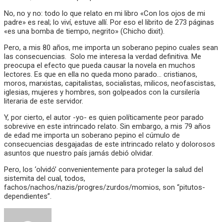
No, no y no: todo lo que relato en mi libro «Con los ojos de mi
padre» es real; lo viví, estuve allí. Por eso el librito de 273 páginas
«es una bomba de tiempo, negrito» (Chicho dixit).
Pero, a mis 80 años, me importa un soberano pepino cuales sean
las consecuencias. Solo me interesa la verdad definitiva. Me
preocupa el efecto que pueda causar la novela en muchos
lectores. Es que en ella no queda mono parado… cristianos,
moros, marxistas, capitalistas, socialistas, milicos, neofascistas,
iglesias, mujeres y hombres, son golpeados con la cursilería
literaria de este servidor.
Y, por cierto, el autor -yo- es quien políticamente peor parado
sobrevive en este intrincado relato. Sin embargo, a mis 79 años
de edad me importa un soberano pepino el cúmulo de
consecuencias desgajadas de este intrincado relato y dolorosos
asuntos que nuestro país jamás debió olvidar.
Pero, los ‘olvidó’ convenientemente para proteger la salud del
sistemita del cual, todos,
fachos/nachos/nazis/progres/zurdos/momios, son “pitutos-
dependientes”.