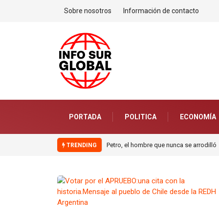
Sobre nosotros
Información de contacto
PORTADA
POLITICA
ECONOMÍA
Petro, el hombre que nunca se arrodilló
La estrategia migratoria de la
TRENDING
monarquía marroquí y el jardín
europeo.Por Pablo Jofré Leal