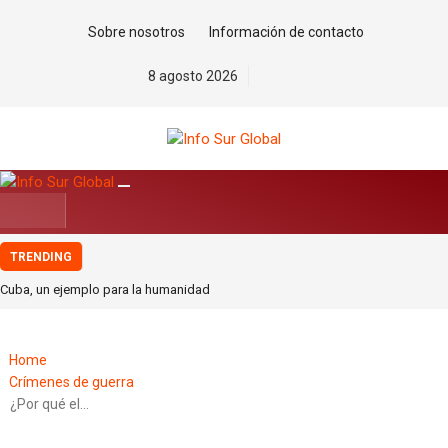
Sobre nosotros
Información de contacto
8 agosto 2026
TRENDING
Cuba, un ejemplo para la humanidad
Petro, el hombre que nunca se arrodilló
La estrategia migratoria de la monarquía marroquí y el jardín europeo.Por
Home
Pablo Jofré Leal
Crímenes de guerra
Ante los riesgos de la Inteligencia Artificial, ¡Actuar Ya!. Por Saúl Escobar
¿Por qué el…
Toledo