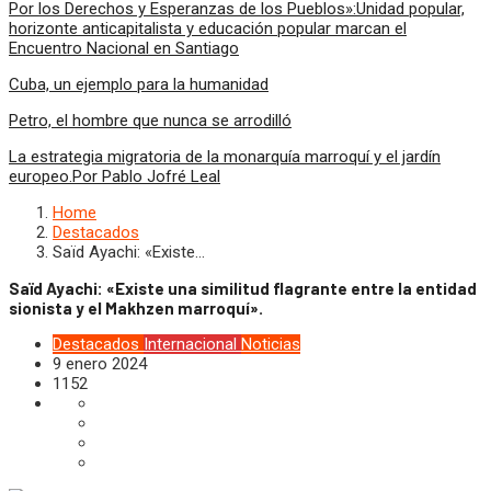
Por los Derechos y Esperanzas de los Pueblos»:Unidad popular,
horizonte anticapitalista y educación popular marcan el
Encuentro Nacional en Santiago
Cuba, un ejemplo para la humanidad
Petro, el hombre que nunca se arrodilló
La estrategia migratoria de la monarquía marroquí y el jardín
europeo.Por Pablo Jofré Leal
Home
Destacados
Saïd Ayachi: «Existe…
Saïd Ayachi: «Existe una similitud flagrante entre la entidad
sionista y el Makhzen marroquí».
Destacados
Internacional
Noticias
9 enero 2024
1152