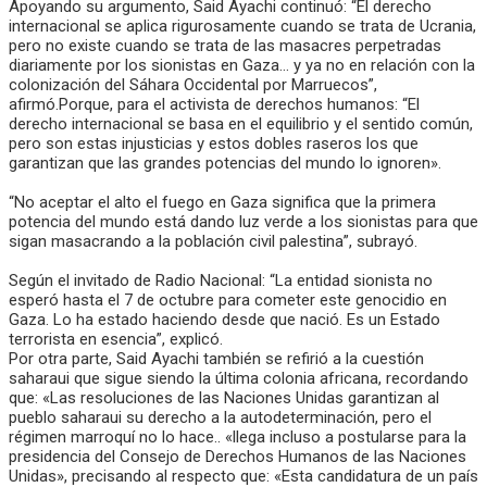
Apoyando su argumento, Said Ayachi continuó: “El derecho
internacional se aplica rigurosamente cuando se trata de Ucrania,
pero no existe cuando se trata de las masacres perpetradas
diariamente por los sionistas en Gaza… y ya no en relación con la
colonización del Sáhara Occidental por Marruecos”,
afirmó.Porque, para el activista de derechos humanos: “El
derecho internacional se basa en el equilibrio y el sentido común,
pero son estas injusticias y estos dobles raseros los que
garantizan que las grandes potencias del mundo lo ignoren».
“No aceptar el alto el fuego en Gaza significa que la primera
potencia del mundo está dando luz verde a los sionistas para que
sigan masacrando a la población civil palestina”, subrayó.
Según el invitado de Radio Nacional: “La entidad sionista no
esperó hasta el 7 de octubre para cometer este genocidio en
Gaza. Lo ha estado haciendo desde que nació. Es un Estado
terrorista en esencia”, explicó.
Por otra parte, Said Ayachi también se refirió a la cuestión
saharaui que sigue siendo la última colonia africana, recordando
que: «Las resoluciones de las Naciones Unidas garantizan al
pueblo saharaui su derecho a la autodeterminación, pero el
régimen marroquí no lo hace.. «llega incluso a postularse para la
presidencia del Consejo de Derechos Humanos de las Naciones
Unidas», precisando al respecto que: «Esta candidatura de un país