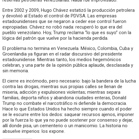
reservas petroleras venezolanas. Nada fue improvisado.
Entre 2002 y 2009, Hugo Chávez estatizó la producción petrolera
y devolvió al Estado el control de PDVSA. Las empresas
estadounidenses que se negaron a ceder ese control fueron
expropiadas. Chávez no robó nada: recuperó lo que era del
pueblo venezolano. Hoy, Trump reclama “lo que es suyo” con la
lógica del patrón que vuelve por la hacienda perdida.
El problema no termina en Venezuela. México, Colombia, Cuba y
Groenlandia ya figuran en el radar discursivo del presidente
estadounidense. Mientras tanto, los medios hegemónicos
celebran, y una parte de la opinión pública aplaude, desclasada y
sin memoria.
El cierre es incómodo, pero necesario: bajo la bandera de la lucha
contra las drogas, mientras sus propias calles se llenan de
miseria, adicción y expulsiones violentas; mientras separa
familias, deporta niños y abandona ciudades enteras, Donald
Trump no combate el narcotráfico ni defiende la democracia.
Hace lo que Estados Unidos ha hecho siempre cuando el poder
se le escurre entre los dedos: saquear recursos ajenos, imponer
por la fuerza lo que ya no puede sostener por consenso y dejar,
allí donde pisa, un cementerio o un manicomio. La historia no
absuelve imperios: los expone.