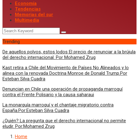
Economía
Tendencias
Memorias del sur
Multimedia
Trending
De aquellos polvos, estos lodos El precio de renunciar a la brújula
del derecho internacional. Por Mohamed Zrug
Kast retira a Chile del Movimiento de Países No Alineados y lo
alinea con la renovada Doctrina Monroe de Donald Trump.Por
Esteban Silva Cuadra
Denuncian en Chile una operación de propaganda marroquí
contra el Frente Polisario y la causa saharaui
La monarquía marroquí y el chantaje migratorio contra
España.Por:Esteban Silva Cuadra
¿Quién? La pregunta que el derecho internacional no permite
eludir. Por:Mohamed Zrug
Home