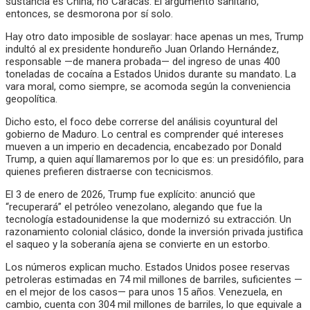
sustancia es China, no Caracas. El argumento sanitario,
entonces, se desmorona por sí solo.
Hay otro dato imposible de soslayar: hace apenas un mes, Trump
indultó al ex presidente hondureño Juan Orlando Hernández,
responsable —de manera probada— del ingreso de unas 400
toneladas de cocaína a Estados Unidos durante su mandato. La
vara moral, como siempre, se acomoda según la conveniencia
geopolítica.
Dicho esto, el foco debe correrse del análisis coyuntural del
gobierno de Maduro. Lo central es comprender qué intereses
mueven a un imperio en decadencia, encabezado por Donald
Trump, a quien aquí llamaremos por lo que es: un presidófilo, para
quienes prefieren distraerse con tecnicismos.
El 3 de enero de 2026, Trump fue explícito: anunció que
“recuperará” el petróleo venezolano, alegando que fue la
tecnología estadounidense la que modernizó su extracción. Un
razonamiento colonial clásico, donde la inversión privada justifica
el saqueo y la soberanía ajena se convierte en un estorbo.
Los números explican mucho. Estados Unidos posee reservas
petroleras estimadas en 74 mil millones de barriles, suficientes —
en el mejor de los casos— para unos 15 años. Venezuela, en
cambio, cuenta con 304 mil millones de barriles, lo que equivale a